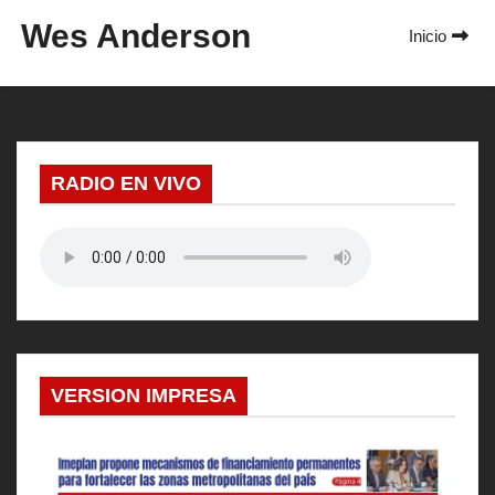
o
Wes Anderson
Inicio
RADIO EN VIVO
VERSION IMPRESA