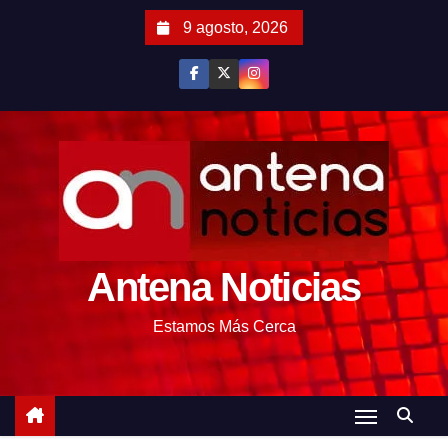
S
9 agosto, 2026
a
l
t
a
r
a
l
c
o
Antena Noticias
n
t
Estamos Más Cerca
e
n
i
d