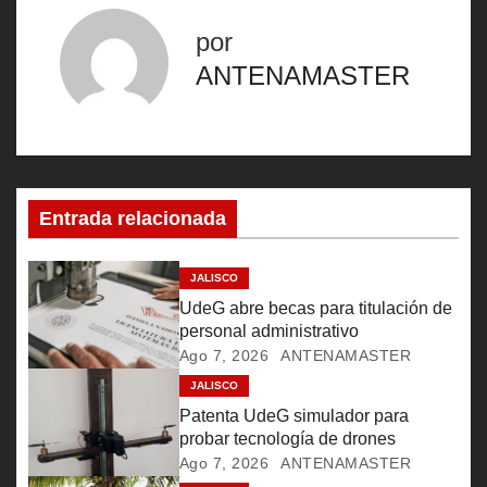
v
por
e
ANTENAMASTER
g
a
c
Entrada relacionada
i
ó
JALISCO
UdeG abre becas para titulación de
n
personal administrativo
Ago 7, 2026
ANTENAMASTER
d
JALISCO
e
Patenta UdeG simulador para
probar tecnología de drones
e
Ago 7, 2026
ANTENAMASTER