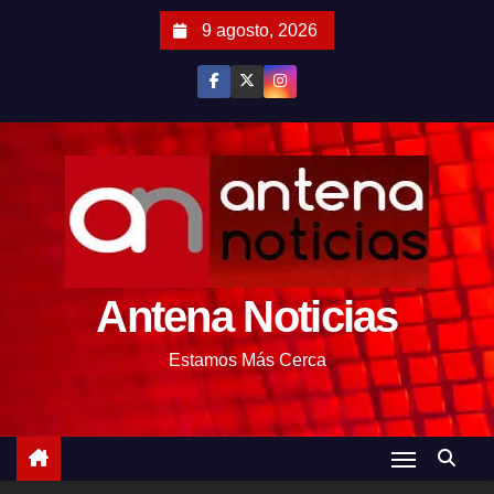
S
9 agosto, 2026
a
l
t
a
r
a
l
c
o
Antena Noticias
n
t
Estamos Más Cerca
e
n
i
d