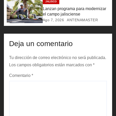
JALISCO
n
Lanzan programa para modernizar
t
el campo jalisciense
Ago 7, 2026
ANTENAMASTER
r
a
Deja un comentario
d
a
Tu dirección de correo electrónico no será publicada.
Los campos obligatorios están marcados con
*
s
Comentario
*