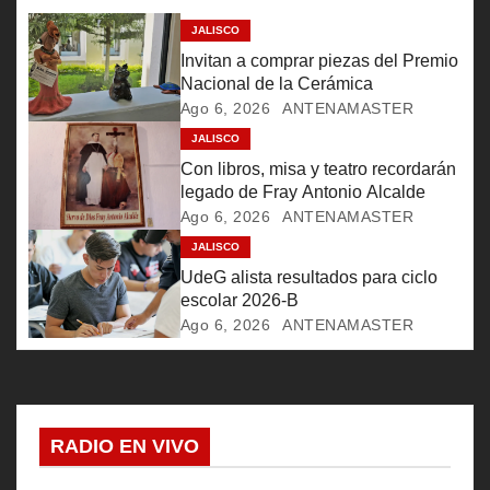
i
JALISCO
ó
Invitan a comprar piezas del Premio
Nacional de la Cerámica
n
Ago 6, 2026
ANTENAMASTER
d
JALISCO
Con libros, misa y teatro recordarán
e
legado de Fray Antonio Alcalde
Ago 6, 2026
ANTENAMASTER
e
JALISCO
n
UdeG alista resultados para ciclo
escolar 2026-B
t
Ago 6, 2026
ANTENAMASTER
r
a
RADIO EN VIVO
d