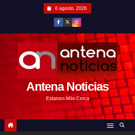
S
6 agosto, 2026
a
l
t
a
r
a
l
c
o
Antena Noticias
n
t
Estamos Más Cerca
e
n
i
d