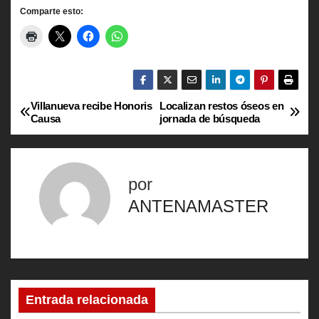
Comparte esto:
Villanueva recibe Honoris
Localizan restos óseos en
N
Causa
jornada de búsqueda
a
v
por
e
ANTENAMASTER
g
a
c
Entrada relacionada