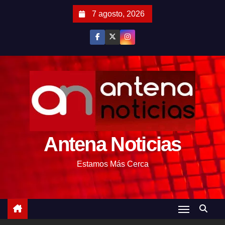
S
7 agosto, 2026
a
l
t
a
r
a
l
c
o
Antena Noticias
n
t
Estamos Más Cerca
e
n
i
d