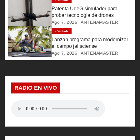
e
Patenta UdeG simulador para
probar tecnología de drones
e
Ago 7, 2026
ANTENAMASTER
JALISCO
n
Lanzan programa para modernizar
t
el campo jalisciense
Ago 7, 2026
ANTENAMASTER
r
a
d
RADIO EN VIVO
a
s