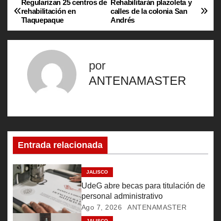
Regularizan 25 centros de
Rehabilitarán plazoleta y
N
rehabilitación en
calles de la colonia San
Tlaquepaque
Andrés
a
v
por
e
ANTENAMASTER
g
a
c
Entrada relacionada
i
ó
JALISCO
UdeG abre becas para titulación de
n
personal administrativo
Ago 7, 2026
ANTENAMASTER
d
JALISCO