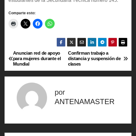
estudiantes de la Secundaria Técnica número 145.
Comparte esto:
Anuncian red de apoyo
Confirman trabajo a
N
para mujeres durante el
distancia y suspensión de
Mundial
clases
a
v
por
e
ANTENAMASTER
g
a
c