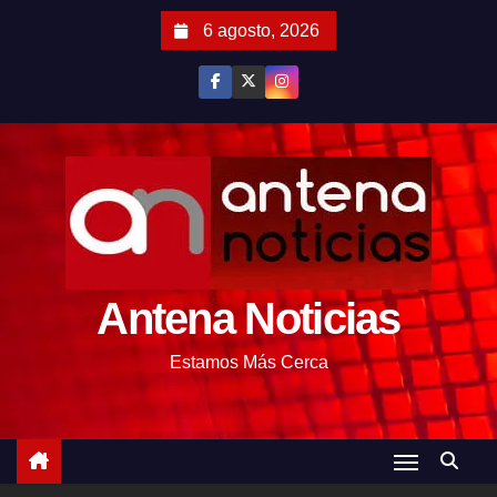
S
6 agosto, 2026
a
l
t
a
r
a
l
c
o
Antena Noticias
n
t
Estamos Más Cerca
e
n
i
d