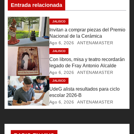
Entrada relacionada
i
ó
JALISCO
Invitan a comprar piezas del Premio
n
Nacional de la Cerámica
Ago 6, 2026
ANTENAMASTER
d
JALISCO
e
Con libros, misa y teatro recordarán
legado de Fray Antonio Alcalde
e
Ago 6, 2026
ANTENAMASTER
JALISCO
n
UdeG alista resultados para ciclo
t
escolar 2026-B
Ago 6, 2026
ANTENAMASTER
r
a