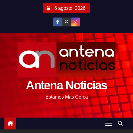
S
6 agosto, 2026
a
l
t
a
r
a
l
c
o
Antena Noticias
n
t
Estamos Más Cerca
e
n
i
d