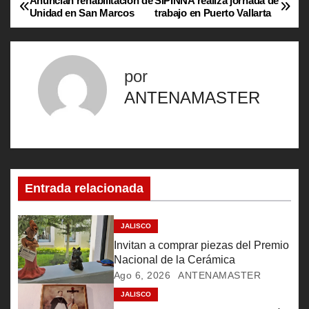
Anuncian rehabilitación de
SIPINNA realiza jornada de
N
Unidad en San Marcos
trabajo en Puerto Vallarta
a
v
por
e
ANTENAMASTER
g
a
c
Entrada relacionada
i
JALISCO
ó
Invitan a comprar piezas del Premio
Nacional de la Cerámica
n
Ago 6, 2026
ANTENAMASTER
d
JALISCO