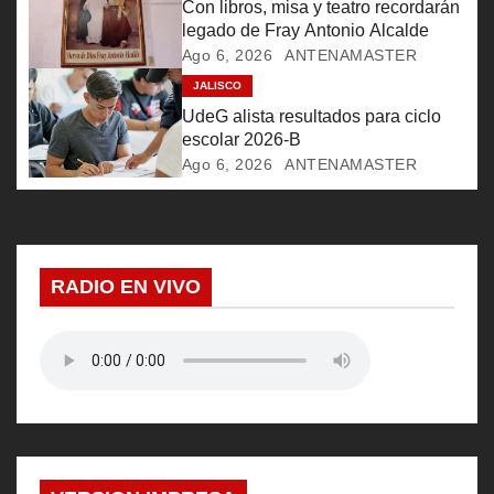
Con libros, misa y teatro recordarán
e
legado de Fray Antonio Alcalde
Ago 6, 2026
ANTENAMASTER
e
JALISCO
n
UdeG alista resultados para ciclo
escolar 2026-B
t
Ago 6, 2026
ANTENAMASTER
r
a
RADIO EN VIVO
d
a
s