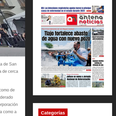
na de San
a de cerca
 como de
siderado
orporación
ía como a
Categorías