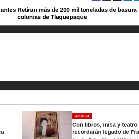
iantes
Retiran más de 200 mil toneladas de basura
colonias de Tlaquepaque
JALISCO
Con libros, misa y teatro
ca
recordarán legado de Fr
Alcalde