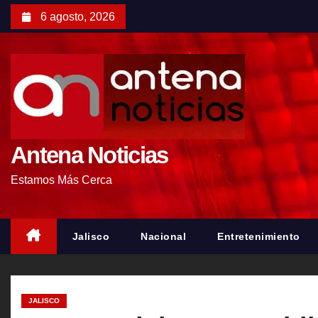
S
6 agosto, 2026
a
l
t
a
r
a
l
Antena Noticias
c
Estamos Más Cerca
o
n
t
Jalisco
Nacional
Entretenimiento
e
n
i
JALISCO
d