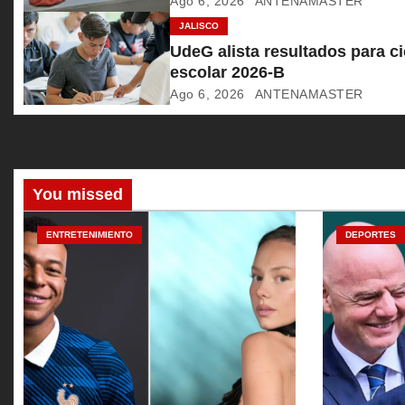
Ago 6, 2026
ANTENAMASTER
d
JALISCO
e
UdeG alista resultados para ci
escolar 2026-B
e
Ago 6, 2026
ANTENAMASTER
n
t
r
You missed
a
ENTRETENIMIENTO
DEPORTES
d
a
s