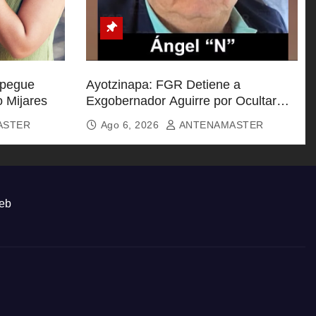
spegue
Ayotzinapa: FGR Detiene a
o Mijares
Exgobernador Aguirre por Ocultar
Información Clave
ASTER
Ago 6, 2026
ANTENAMASTER
eb