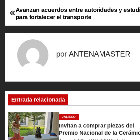
Avanzan acuerdos entre autoridades y estud
N
para fortalecer el transporte
a
v
e
por
ANTENAMASTER
g
a
c
Entrada relacionada
i
ó
JALISCO
Invitan a comprar piezas del
n
Premio Nacional de la Cerámi