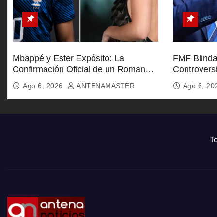
Mbappé y Ester Expósito: La
FMF Blinda 
Confirmación Oficial de un Romance
Controvers
Global
Furia de Af
Ago 6, 2026
ANTENAMASTER
Ago 6, 2
To