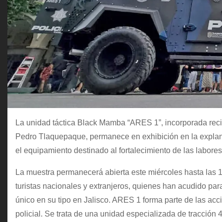
La unidad táctica Black Mamba “ARES 1”, incorporada rec
Pedro Tlaquepaque, permanece en exhibición en la explan
el equipamiento destinado al fortalecimiento de las labore
La muestra permanecerá abierta este miércoles hasta las 19
turistas nacionales y extranjeros, quienes han acudido par
único en su tipo en Jalisco. ARES 1 forma parte de las ac
policial. Se trata de una unidad especializada de tracción