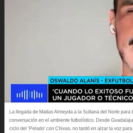
La llegada de Matías Almeyda a la Sultana del Norte para
conversación en el ambiente futbolístico. Desde Guadalaja
ciclo del ‘Pelado’ con Chivas, no tardó en alzar la voz par