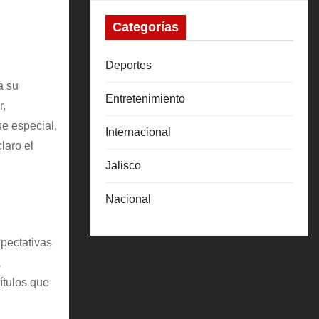
Categorías
Deportes
a su
Entretenimiento
r,
ue especial,
Internacional
laro el
Jalisco
Nacional
pectativas
a
ítulos que