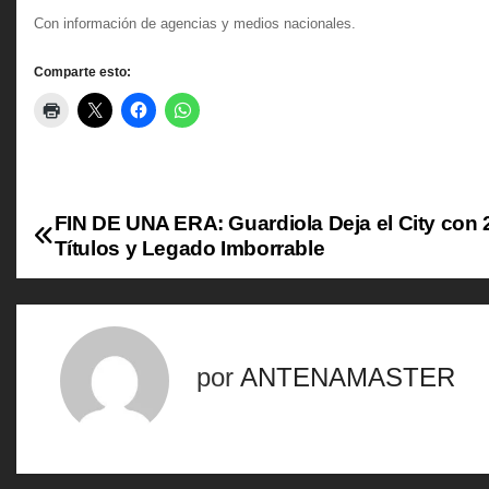
Con información de agencias y medios nacionales.
Comparte esto:
FIN DE UNA ERA: Guardiola Deja el City con 
N
Títulos y Legado Imborrable
a
v
e
por
ANTENAMASTER
g
a