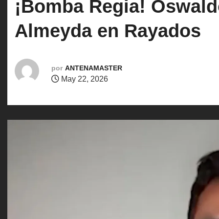
¡Bomba Regia! Oswaldo
o
Almeyda en Rayados
por
ANTENAMASTER
May 22, 2026