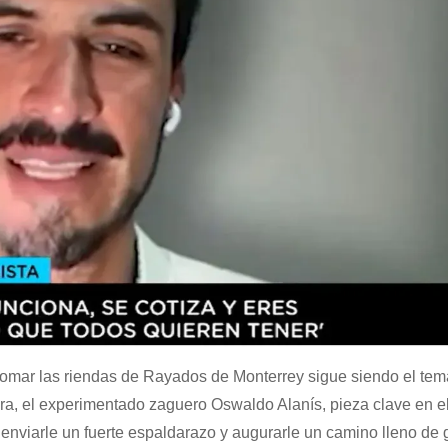
 tomar las riendas de Rayados de Monterrey sigue siendo el tem
ra, el experimentado zaguero Oswaldo Alanís, pieza clave en el
a enviarle un fuerte espaldarazo y augurarle un camino lleno de g