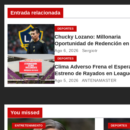
c
Entrada relacionada
i
ó
DEPORTES
Chucky Lozano: Millonaria
n
Oportunidad de Redención en
Galaxy
Ago 6, 2026
Sergiotr
d
DEPORTES
e
Clima Adverso Frena el Esper
Estreno de Rayados en Leagu
e
Cup
Ago 5, 2026
ANTENAMASTER
n
t
r
You missed
a
ENTRETENIMIENTO
DEPORTES