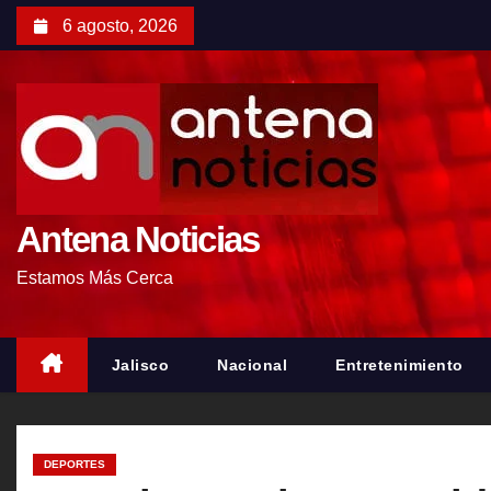
S
6 agosto, 2026
a
l
t
a
r
a
l
Antena Noticias
c
Estamos Más Cerca
o
n
t
Jalisco
Nacional
Entretenimiento
e
n
i
DEPORTES
d