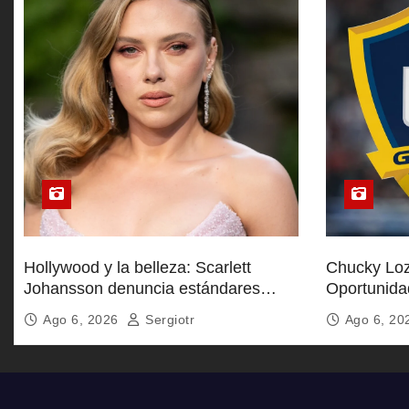
d
a
s
Hollywood y la belleza: Scarlett
Chucky Loz
Johansson denuncia estándares
Oportunida
inalcanzables
Galaxy
Ago 6, 2026
Sergiotr
Ago 6, 2