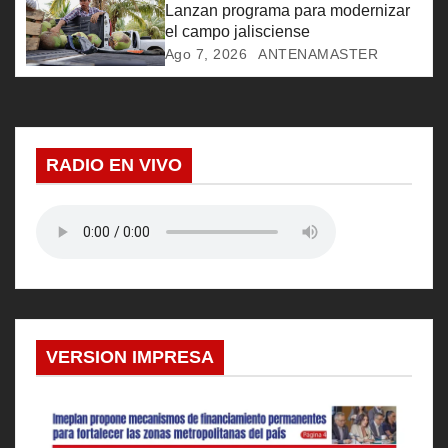
Lanzan programa para modernizar
t
el campo jalisciense
r
Ago 7, 2026
ANTENAMASTER
a
d
RADIO EN VIVO
a
s
VERSION IMPRESA