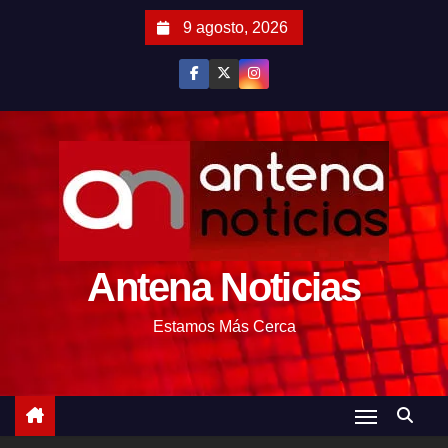
S
9 agosto, 2026
a
l
t
a
r
a
l
c
o
Antena Noticias
n
t
Estamos Más Cerca
e
n
i
d