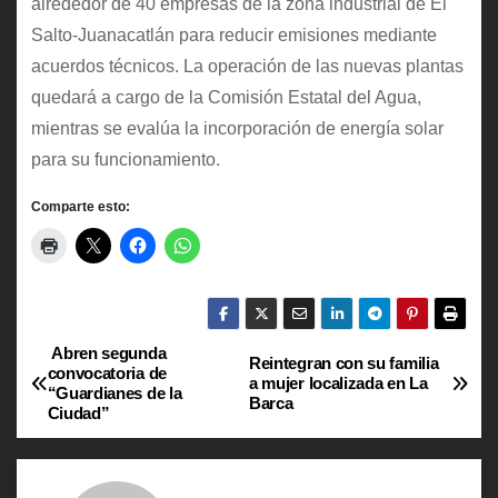
alrededor de 40 empresas de la zona industrial de El
Salto-Juanacatlán para reducir emisiones mediante
acuerdos técnicos. La operación de las nuevas plantas
quedará a cargo de la Comisión Estatal del Agua,
mientras se evalúa la incorporación de energía solar
para su funcionamiento.
Comparte esto:
Abren segunda
N
Reintegran con su familia
convocatoria de
a mujer localizada en La
“Guardianes de la
a
Barca
Ciudad”
v