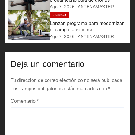
n
Ago 7, 2026
ANTENAMASTER
JALISCO
t
Lanzan programa para modernizar
el campo jalisciense
r
Ago 7, 2026
ANTENAMASTER
a
d
Deja un comentario
a
Tu dirección de correo electrónico no será publicada.
s
Los campos obligatorios están marcados con
*
Comentario
*