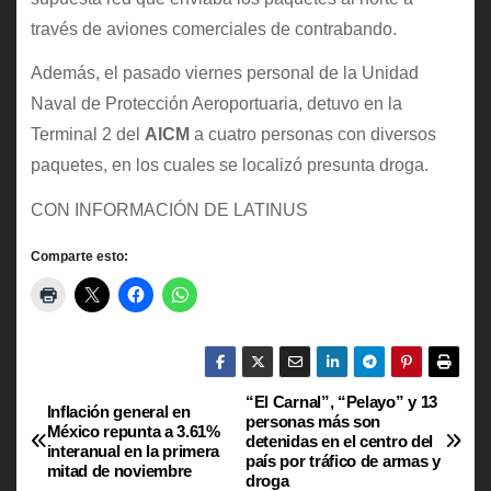
través de aviones comerciales de contrabando.
Además, el pasado viernes personal de la Unidad
Naval de Protección Aeroportuaria, detuvo en la
Terminal 2 del
AICM
a cuatro personas con diversos
paquetes, en los cuales se localizó presunta droga.
CON INFORMACIÓN DE LATINUS
Comparte esto:
“El Carnal”, “Pelayo” y 13
N
Inflación general en
personas más son
México repunta a 3.61%
detenidas en el centro del
a
interanual en la primera
país por tráfico de armas y
mitad de noviembre
droga