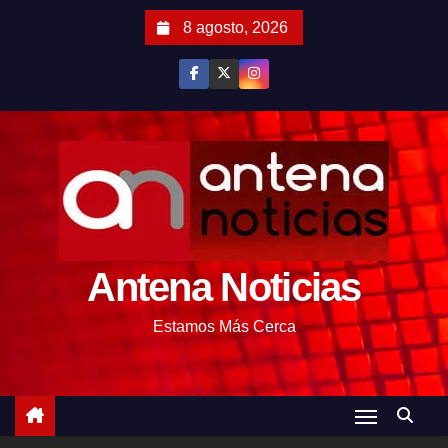
S
8 agosto, 2026
a
l
t
a
r
a
l
c
o
Antena Noticias
n
t
Estamos Más Cerca
e
n
i
d