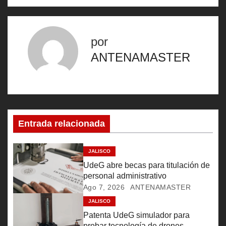
v
e
por
g
ANTENAMASTER
a
c
i
Entrada relacionada
ó
n
JALISCO
UdeG abre becas para titulación de
d
personal administrativo
Ago 7, 2026
ANTENAMASTER
e
JALISCO
e
Patenta UdeG simulador para
probar tecnología de drones