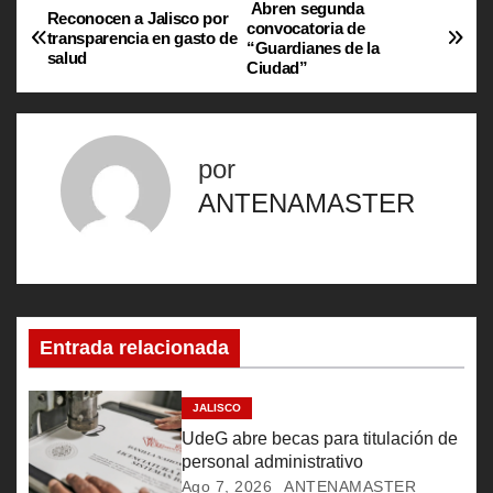
Abren segunda
N
Reconocen a Jalisco por
convocatoria de
transparencia en gasto de
“Guardianes de la
a
salud
Ciudad”
v
e
por
g
ANTENAMASTER
a
c
i
Entrada relacionada
ó
JALISCO
n
UdeG abre becas para titulación de
personal administrativo
d
Ago 7, 2026
ANTENAMASTER