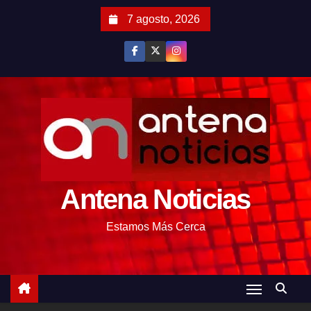
S
7 agosto, 2026
a
l
t
a
r
a
l
c
o
Antena Noticias
n
t
Estamos Más Cerca
e
n
i
d