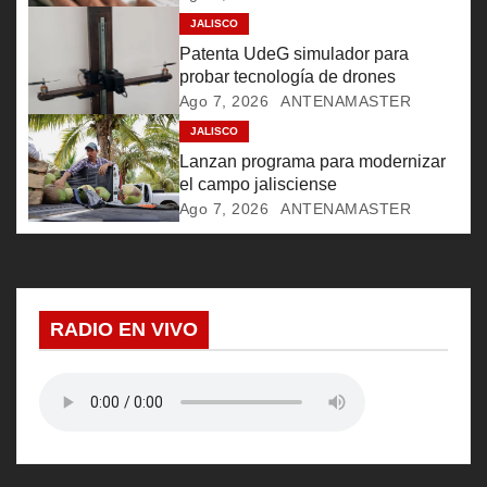
e
JALISCO
Patenta UdeG simulador para
e
probar tecnología de drones
Ago 7, 2026
ANTENAMASTER
n
JALISCO
Lanzan programa para modernizar
t
el campo jalisciense
r
Ago 7, 2026
ANTENAMASTER
a
d
RADIO EN VIVO
a
s