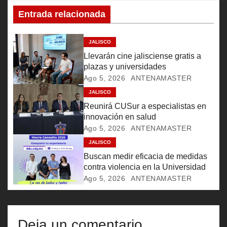
c
Entrada relacionada
i
ó
JALISCO
Llevarán cine jalisciense gratis a
n
plazas y universidades
Ago 5, 2026
ANTENAMASTER
d
JALISCO
e
Reunirá CUSur a especialistas en
innovación en salud
e
Ago 5, 2026
ANTENAMASTER
JALISCO
n
Buscan medir eficacia de medidas
t
contra violencia en la Universidad
Ago 5, 2026
ANTENAMASTER
r
a
Deja un comentario