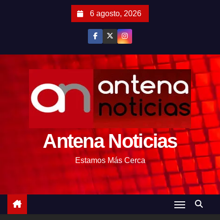
S
6 agosto, 2026
a
l
t
a
r
a
l
c
o
Antena Noticias
n
t
Estamos Más Cerca
e
n
i
d