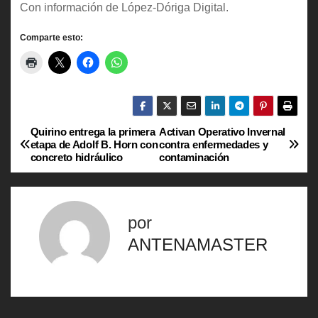
Con información de López-Dóriga Digital.
Comparte esto:
Quirino entrega la primera
Activan Operativo Invernal
N
etapa de Adolf B. Horn con
contra enfermedades y
concreto hidráulico
contaminación
a
v
por
e
ANTENAMASTER
g
a