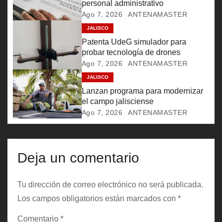
n
personal administrativo
Ago 7, 2026
ANTENAMASTER
d
JALISCO
e
Patenta UdeG simulador para
probar tecnología de drones
e
Ago 7, 2026
ANTENAMASTER
JALISCO
n
Lanzan programa para modernizar
t
el campo jalisciense
Ago 7, 2026
ANTENAMASTER
r
a
Deja un comentario
d
a
Tu dirección de correo electrónico no será publicada.
Los campos obligatorios están marcados con
*
s
Comentario
*