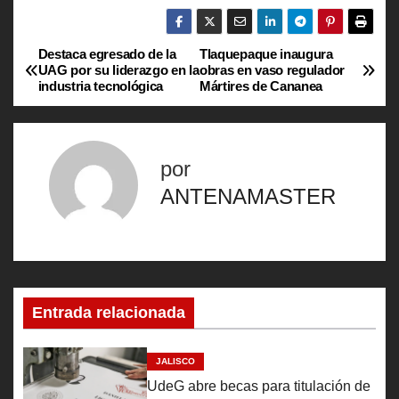
Destaca egresado de la
Tlaquepaque inaugura
N
UAG por su liderazgo en la
obras en vaso regulador
industria tecnológica
Mártires de Cananea
a
v
por
e
ANTENAMASTER
g
a
c
Entrada relacionada
i
ó
JALISCO
UdeG abre becas para titulación de