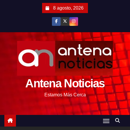
S
8 agosto, 2026
a
l
t
a
r
a
l
c
o
Antena Noticias
n
t
Estamos Más Cerca
e
n
i
d