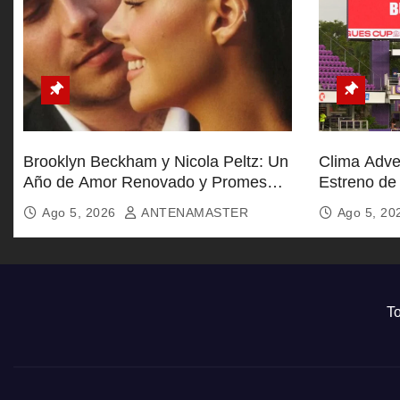
s
Brooklyn Beckham y Nicola Peltz: Un
Clima Adve
Año de Amor Renovado y Promesas
Estreno de
Eternas
Ago 5, 2026
ANTENAMASTER
Ago 5, 2
To