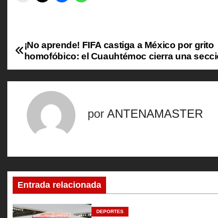
¡No aprende! FIFA castiga a México por grito
N
homofóbico: el Cuauhtémoc cierra una secc
a
v
e
por
ANTENAMASTER
g
a
c
Entrada relacionada
i
ó
DEPORTES