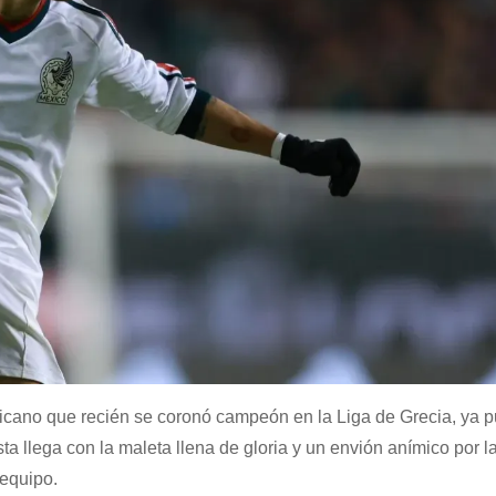
mexicano que recién se coronó campeón en la Liga de Grecia, ya 
a llega con la maleta llena de gloria y un envión anímico por l
 equipo.