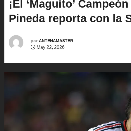
¡El ‘Maguito’ Campeón d
o
Pineda reporta con la 
por
ANTENAMASTER
May 22, 2026