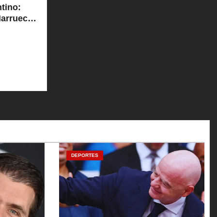
tino:
Marruecos
DEPORTES