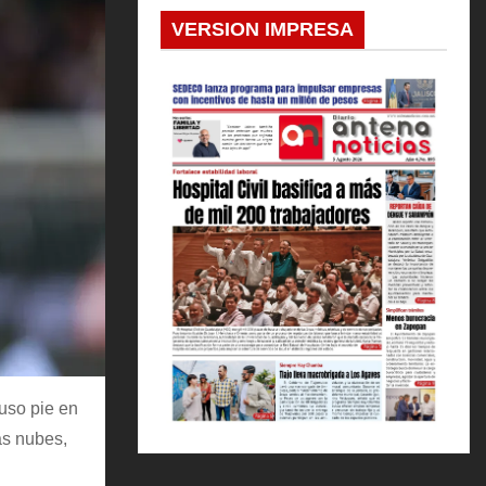
VERSION IMPRESA
puso pie en
as nubes,