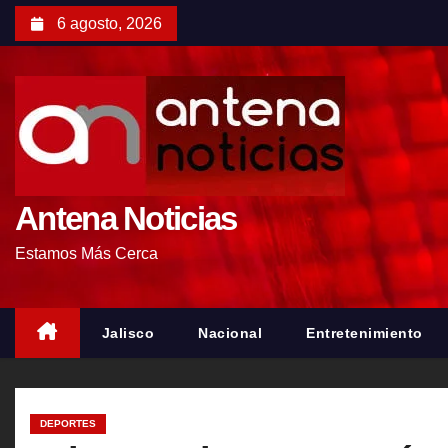
S
6 agosto, 2026
a
l
t
a
r
a
l
Antena Noticias
c
Estamos Más Cerca
o
n
t
Jalisco
Nacional
Entretenimiento
e
n
i
DEPORTES
d