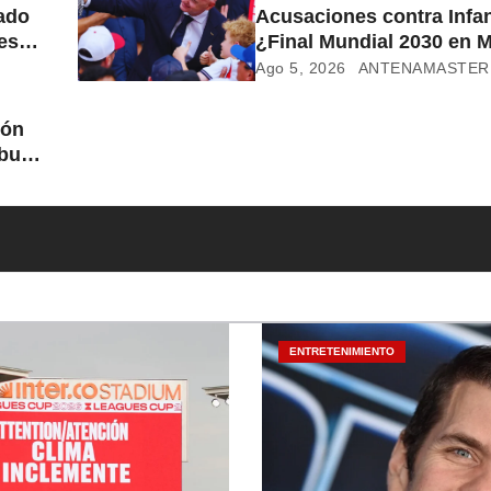
ado
Acusaciones contra Infan
es
¿Final Mundial 2030 en 
por respaldo político?
Ago 5, 2026
ANTENAMASTER
ión
but
ENTRETENIMIENTO