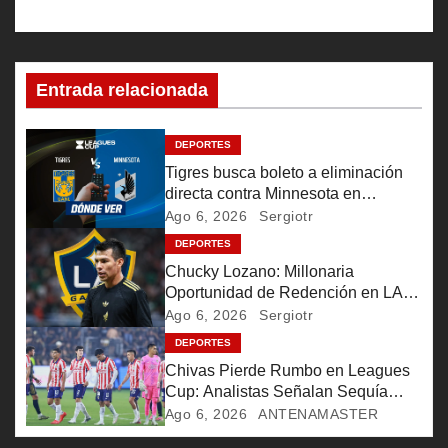
a
c
i
Entrada relacionada
ó
DEPORTES
n
Tigres busca boleto a eliminación
directa contra Minnesota en
d
Leagues Cup
Ago 6, 2026
Sergiotr
e
DEPORTES
Chucky Lozano: Millonaria
e
Oportunidad de Redención en LA
Galaxy
Ago 6, 2026
Sergiotr
n
DEPORTES
Chivas Pierde Rumbo en Leagues
t
Cup: Analistas Señalan Sequía
Goleadora Alarmante
r
Ago 6, 2026
ANTENAMASTER