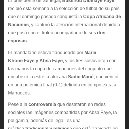
El presidente de Senegal,
Bassirou Diomaye Faye
,
recibió esta semana a la selección de futbol de su país
que el domingo pasado conquistó la
Copa Africana de
Naciones
, y capturó la atención internacional debido a
que posó con el trofeo acompañado de sus
dos
esposas.
El mandatario estuvo flanqueado por
Marie
Khone Faye y Absa Faye,
y los tres sostuvieron con
las manos la copa de campeones del conjunto que
encabezó la estrella africana
Sadio Mané,
que venció
en una polémica final (0-1) definida en tiempo extra a
Marruecos.
Pese a la
controversia
que desataron en redes
sociales las imágenes compartidas por Absa Faye, la
poligamia, además de legal, es una
práctica
tradicional y religiosa
que está arraigada en