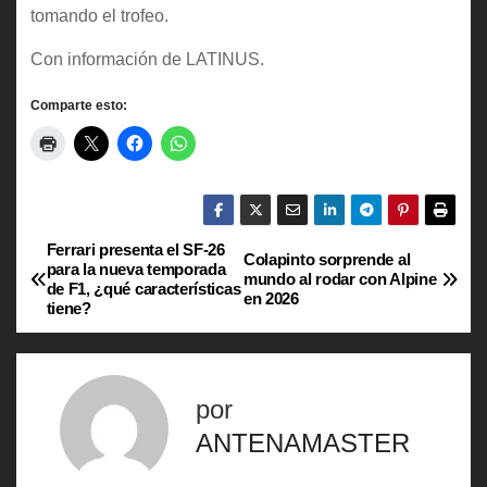
tomando el trofeo.
Con información de LATINUS.
Comparte esto:
Ferrari presenta el SF-26
N
Colapinto sorprende al
para la nueva temporada
mundo al rodar con Alpine
de F1, ¿qué características
a
en 2026
tiene?
v
e
por
g
ANTENAMASTER