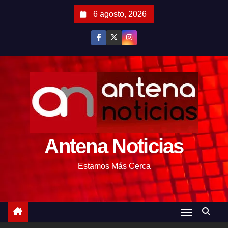
S
6 agosto, 2026
a
l
t
a
r
a
l
c
o
Antena Noticias
n
t
Estamos Más Cerca
e
n
i
d