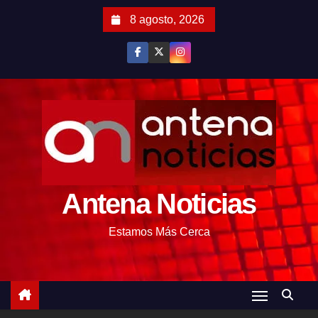
S
8 agosto, 2026
a
l
t
a
r
a
l
c
o
Antena Noticias
n
t
Estamos Más Cerca
e
n
i
d