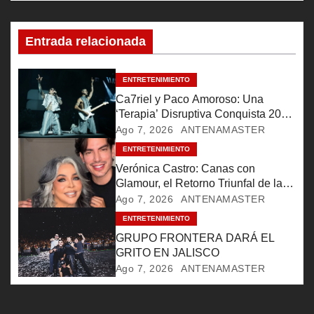
c
Entrada relacionada
i
ó
ENTRETENIMIENTO
Ca7riel y Paco Amoroso: Una
n
‘Terapia’ Disruptiva Conquista 20
Mil Almas
Ago 7, 2026
ANTENAMASTER
d
ENTRETENIMIENTO
e
Verónica Castro: Canas con
Glamour, el Retorno Triunfal de la
e
Reina Televisiva
Ago 7, 2026
ANTENAMASTER
ENTRETENIMIENTO
n
GRUPO FRONTERA DARÁ EL
t
GRITO EN JALISCO
Ago 7, 2026
ANTENAMASTER
r