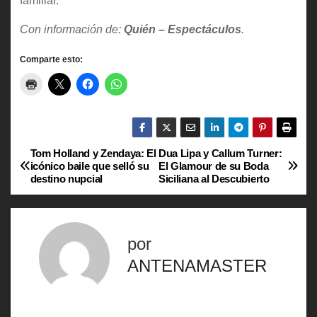
familiar.
Con información de:
Quién – Espectáculos
.
Comparte esto:
Tom Holland y Zendaya: El
Dua Lipa y Callum Turner:
N
icónico baile que selló su
El Glamour de su Boda
destino nupcial
Siciliana al Descubierto
a
v
por
e
ANTENAMASTER
g
a