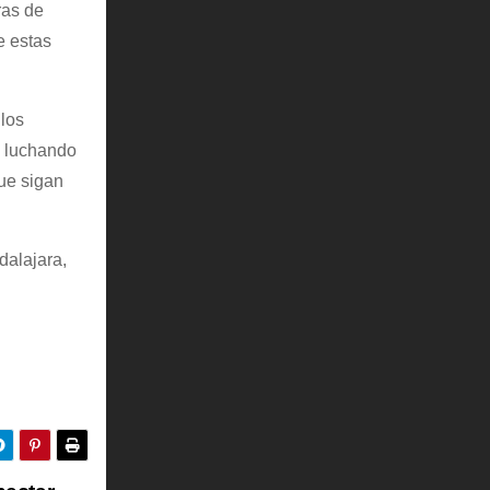
ras de
e estas
 los
s luchando
ue sigan
dalajara,