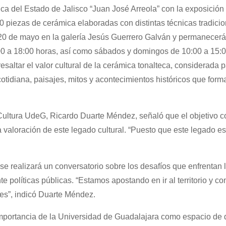
ica del Estado de Jalisco “Juan José Arreola” con la exposición
0 piezas de cerámica elaboradas con distintas técnicas tradicio
e 20 de mayo en la galería Jesús Guerrero Galván y permanecerá
10:00 a 18:00 horas, así como sábados y domingos de 10:00 a 15:
saltar el valor cultural de la cerámica tonalteca, considerada 
 cotidiana, paisajes, mitos y acontecimientos históricos que form
 Cultura UdeG, Ricardo Duarte Méndez, señaló que el objetivo c
la valoración de este legado cultural. “Puesto que este legado e
e realizará un conversatorio sobre los desafíos que enfrentan l
te políticas públicas. “Estamos apostando en ir al territorio y co
res”, indicó Duarte Méndez.
mportancia de la Universidad de Guadalajara como espacio de d