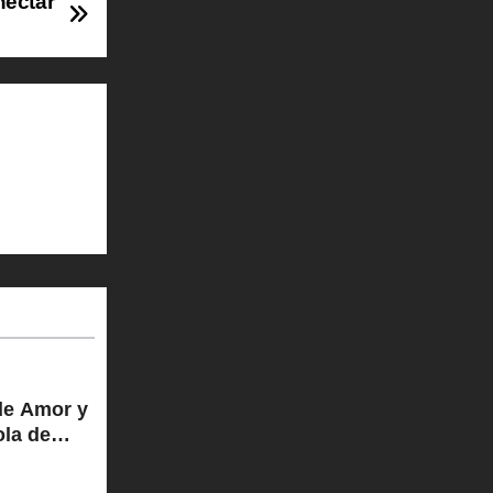
nectar
 de Amor y
ola de