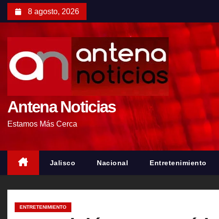
S
8 agosto, 2026
a
l
t
a
r
a
l
Antena Noticias
c
Estamos Más Cerca
o
n
t
Jalisco
Nacional
Entretenimiento
e
n
i
ENTRETENIMIENTO
d