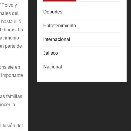
 “Polvo y
Deportes
nales del
 hasta el 5
Entretenimiento
00 horas. La
patrimonio
Internacional
an parte de
Jalisco
Nacional
onsiste en
s importante
as familias
nocer la
ifusión del