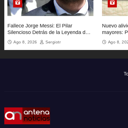
Fallece Jorge Messi: El Pilar
Nuevo aliv
Silencioso Detrás de la Leyenda de
mayores: P
Lionel
comisiones
Ago 8, 2026
Sergiotr
Ago 8, 2
Bienestar
To