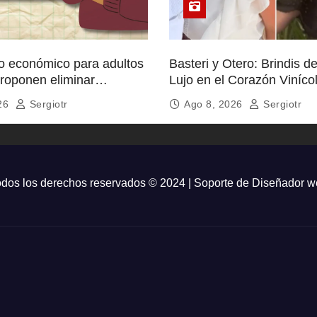
io económico para adultos
Basteri y Otero: Brindis d
roponen eliminar
Lujo en el Corazón Viníco
 bancarias en Pensión
México
026
Sergiotr
Ago 8, 2026
Sergiotr
dos los derechos reservados © 2024 | Soporte de
Diseñador w