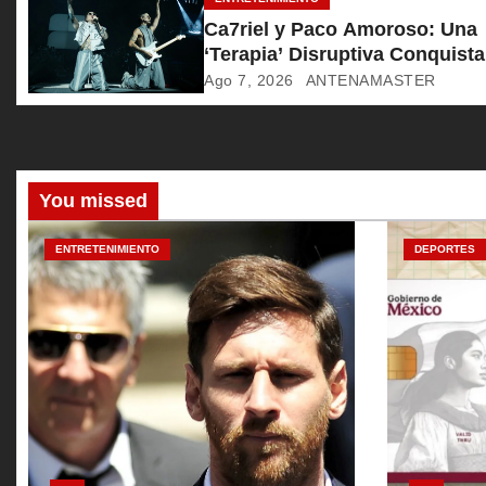
e
Ca7riel y Paco Amoroso: Una
‘Terapia’ Disruptiva Conquista
e
Mil Almas
Ago 7, 2026
ANTENAMASTER
n
t
r
You missed
a
ENTRETENIMIENTO
DEPORTES
d
a
s