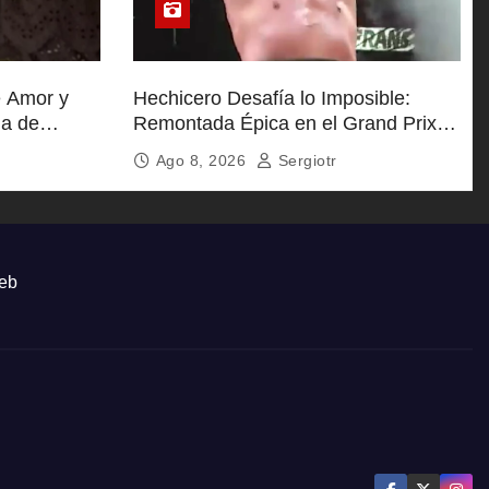
e Amor y
Hechicero Desafía lo Imposible:
la de
Remontada Épica en el Grand Prix
2026
Ago 8, 2026
Sergiotr
eb