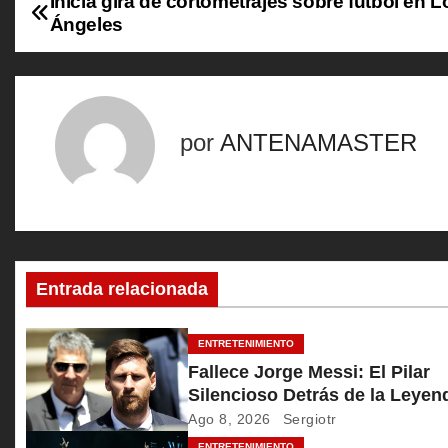
Inicia gira de cortometrajes sobre futbol en L
N
Ángeles
a
v
e
por
ANTENAMASTER
g
a
c
Entrada relacionada
i
ó
ENTRETENIMIENTO
Fallece Jorge Messi: El Pilar
n
Silencioso Detrás de la Leyen
de Lionel
Ago 8, 2026
Sergiotr
d
ENTRETENIMIENTO