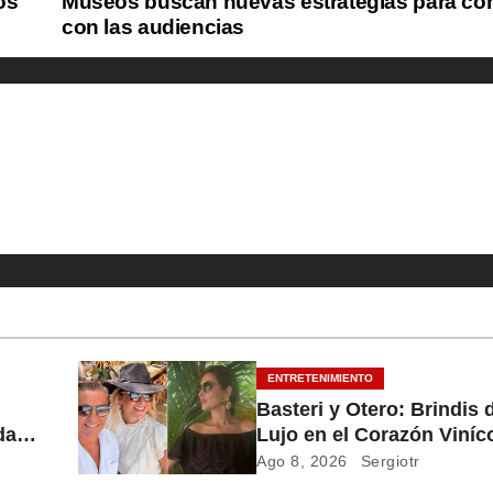
os
Museos buscan nuevas estrategias para co
con las audiencias
ENTRETENIMIENTO
Basteri y Otero: Brindis
da
Lujo en el Corazón Viníc
México
Ago 8, 2026
Sergiotr