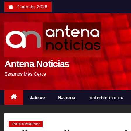
S
7 agosto, 2026
a
l
t
a
r
a
l
Antena Noticias
c
Estamos Más Cerca
o
n
t
Jalisco
Nacional
Entretenimiento
e
n
i
ENTRETENIMIENTO
d