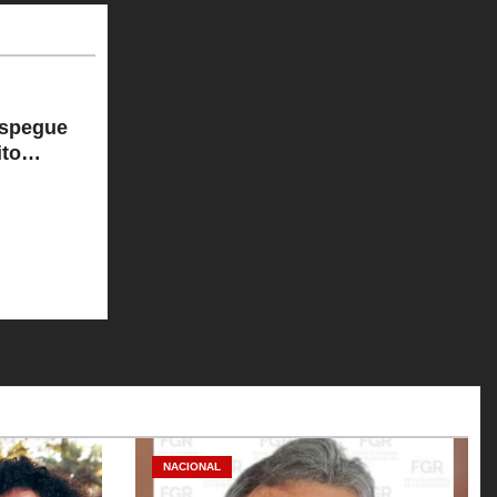
espegue
ito
NACIONAL