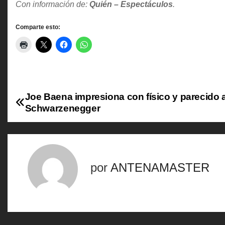
Con información de:
Quién – Espectáculos
.
Comparte esto:
Joe Baena impresiona con físico y parecido 
N
Schwarzenegger
a
v
e
por
ANTENAMASTER
g
a