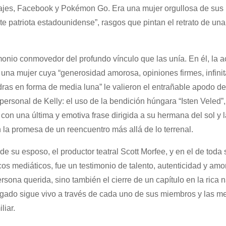
iajes, Facebook y Pokémon Go. Era una mujer orgullosa de sus 
e patriota estadounidense”, rasgos que pintan el retrato de una
nio conmovedor del profundo vínculo que las unía. En él, la ac
, una mujer cuya “generosidad amorosa, opiniones firmes, infinit
dras en forma de media luna” le valieron el entrañable apodo de
rsonal de Kelly: el uso de la bendición húngara “Isten Veled”
 con una última y emotiva frase dirigida a su hermana del sol y l
 la promesa de un reencuentro más allá de lo terrenal.
e su esposo, el productor teatral Scott Morfee, y en el de toda s
os mediáticos, fue un testimonio de talento, autenticidad y amo
rsona querida, sino también el cierre de un capítulo en la rica n
egado sigue vivo a través de cada uno de sus miembros y las m
liar.