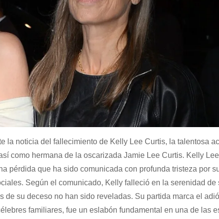
a noticia del fallecimiento de Kelly Lee Curtis, la talentosa act
 así como hermana de la oscarizada Jamie Lee Curtis. Kelly Lee
na pérdida que ha sido comunicada con profunda tristeza por 
iales. Según el comunicado, Kelly falleció en la serenidad de 
s de su deceso no han sido reveladas. Su partida marca el adi
 célebres familiares, fue un eslabón fundamental en una de las 