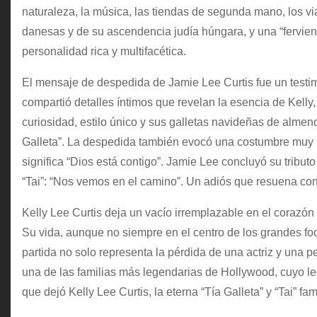
naturaleza, la música, las tiendas de segunda mano, los v
danesas y de su ascendencia judía húngara, y una “fervient
personalidad rica y multifacética.
El mensaje de despedida de Jamie Lee Curtis fue un testimo
compartió detalles íntimos que revelan la esencia de Kelly
curiosidad, estilo único y sus galletas navideñas de almen
Galleta”. La despedida también evocó una costumbre muy pe
significa “Dios está contigo”. Jamie Lee concluyó su tributo
“Tai”: “Nos vemos en el camino”. Un adiós que resuena con
Kelly Lee Curtis deja un vacío irremplazable en el corazón d
Su vida, aunque no siempre en el centro de los grandes foc
partida no solo representa la pérdida de una actriz y una pe
una de las familias más legendarias de Hollywood, cuyo l
que dejó Kelly Lee Curtis, la eterna “Tía Galleta” y “Tai” fami