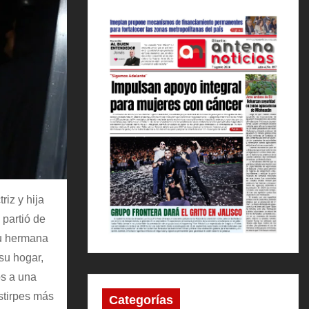
riz y hija
 partió de
su hermana
su hogar,
ós a una
estirpes más
Categorías