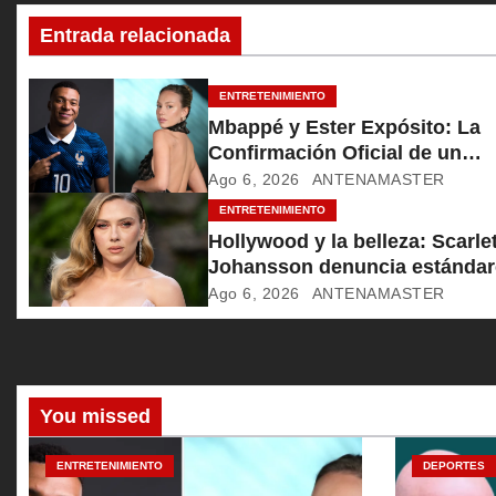
c
Entrada relacionada
i
ó
ENTRETENIMIENTO
Mbappé y Ester Expósito: La
n
Confirmación Oficial de un
Romance Global
Ago 6, 2026
ANTENAMASTER
d
ENTRETENIMIENTO
e
Hollywood y la belleza: Scarlet
Johansson denuncia estándar
e
inalcanzables
Ago 6, 2026
ANTENAMASTER
n
t
r
You missed
a
ENTRETENIMIENTO
DEPORTES