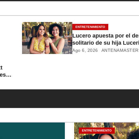
ENTRETENIMIENTO
Lucero apuesta por el d
solitario de su hija Lucer
Mijares
Ago 6, 2026
ANTENAMASTER
t
es
ENTRETENIMIENTO