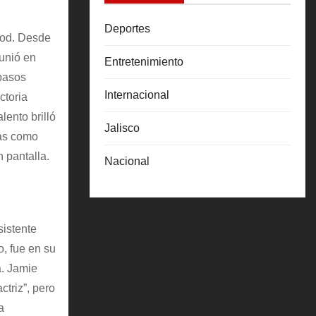
Deportes
ood. Desde
 unió en
Entretenimiento
 pasos
Internacional
ctoria
lento brilló
Jalisco
vas como
 pantalla.
Nacional
sistente
, fue en su
a. Jamie
ctriz”, pero
a