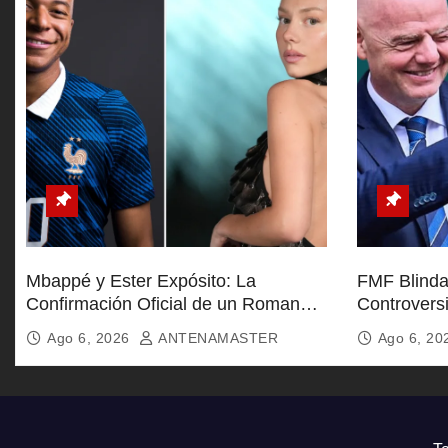
d
a
s
Mbappé y Ester Expósito: La
FMF Blinda 
Confirmación Oficial de un Romance
Controvers
Global
Furia de Af
Ago 6, 2026
ANTENAMASTER
Ago 6, 2