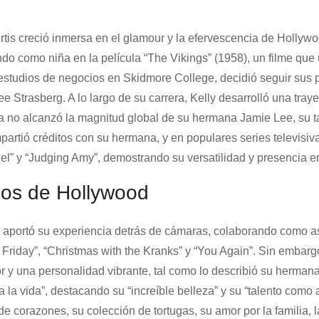
rtis creció inmersa en el glamour y la efervescencia de Hollyw
ndo como niña en la película “The Vikings” (1958), un filme que
r estudios de negocios en Skidmore College, decidió seguir sus
ee Strasberg. A lo largo de su carrera, Kelly desarrolló una traye
a no alcanzó la magnitud global de su hermana Jamie Lee, su ta
artió créditos con su hermana, y en populares series televisi
el” y “Judging Amy”, demostrando su versatilidad y presencia en
jos de Hollywood
én aportó su experiencia detrás de cámaras, colaborando como a
Friday”, “Christmas with the Kranks” y “You Again”. Sin embargo
r y una personalidad vibrante, tal como lo describió su herman
la vida”, destacando su “increíble belleza” y su “talento como a
e corazones, su colección de tortugas, su amor por la familia, l