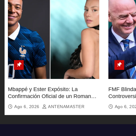
d
a
s
Mbappé y Ester Expósito: La
FMF Blinda 
Confirmación Oficial de un Romance
Controvers
Global
Furia de Af
Ago 6, 2026
ANTENAMASTER
Ago 6, 2