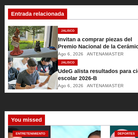
c
Entrada relacionada
i
ó
JALISCO
Invitan a comprar piezas del
n
Premio Nacional de la Cerámi
Ago 6, 2026
ANTENAMASTER
d
JALISCO
e
UdeG alista resultados para ci
escolar 2026-B
e
Ago 6, 2026
ANTENAMASTER
n
t
r
You missed
a
ENTRETENIMIENTO
DEPORTES