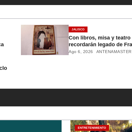
JALISCO
Con libros, misa y teatro
ca
recordarán legado de Fr
Alcalde
Ago 6, 2026
ANTENAMASTER
clo
ENTRETENIMIENTO