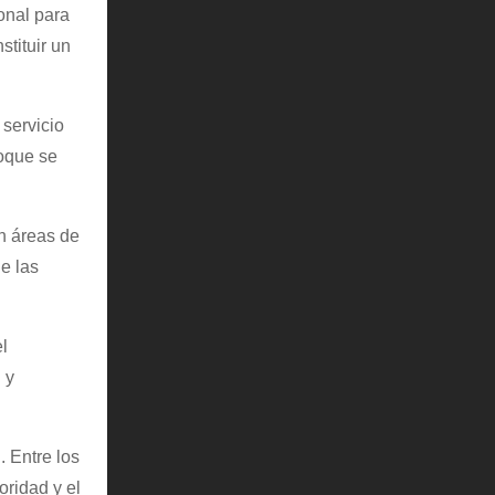
onal para
tituir un
 servicio
foque se
n áreas de
de las
l
 y
. Entre los
oridad y el