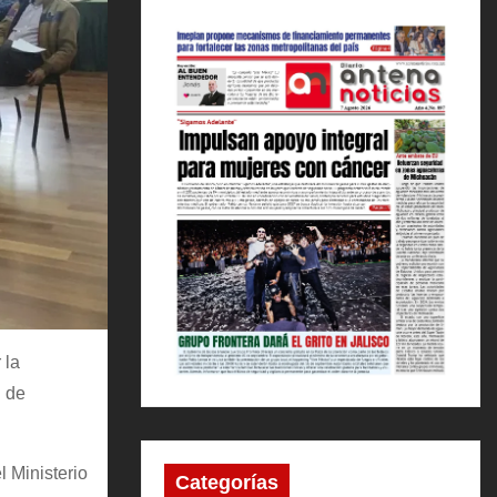
 la
n de
l Ministerio
Categorías