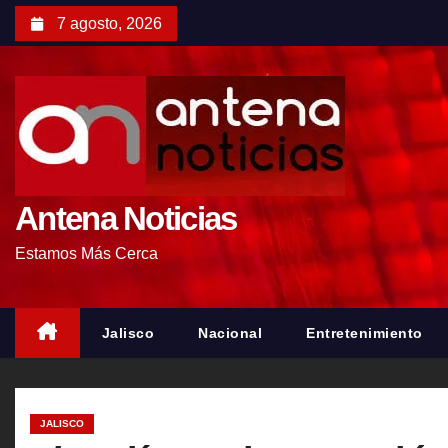
S
7 agosto, 2026
a
l
t
a
r
a
l
Antena Noticias
c
Estamos Más Cerca
o
n
t
Jalisco
Nacional
Entretenimiento
e
n
i
JALISCO
d