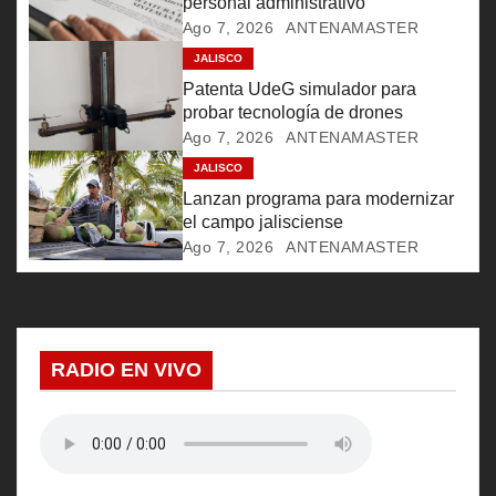
personal administrativo
n
Ago 7, 2026
ANTENAMASTER
d
JALISCO
Patenta UdeG simulador para
e
probar tecnología de drones
Ago 7, 2026
ANTENAMASTER
e
JALISCO
n
Lanzan programa para modernizar
el campo jalisciense
t
Ago 7, 2026
ANTENAMASTER
r
a
RADIO EN VIVO
d
a
s