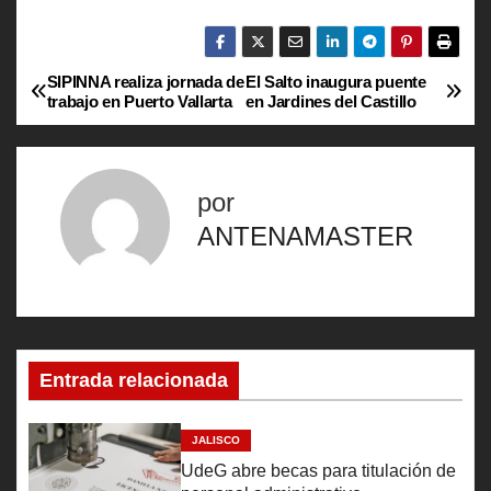
SIPINNA realiza jornada de
El Salto inaugura puente
N
trabajo en Puerto Vallarta
en Jardines del Castillo
a
v
por
e
ANTENAMASTER
g
a
c
Entrada relacionada
i
JALISCO
ó
UdeG abre becas para titulación de