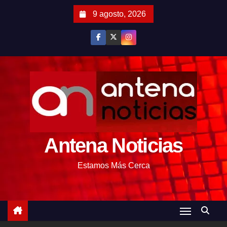
S
9 agosto, 2026
a
l
t
a
r
a
l
c
o
Antena Noticias
n
t
Estamos Más Cerca
e
n
i
d