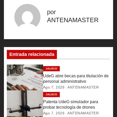
v
por
e
ANTENAMASTER
g
a
c
Entrada relacionada
i
ó
JALISCO
UdeG abre becas para titulación de
n
personal administrativo
Ago 7, 2026
ANTENAMASTER
d
JALISCO
e
Patenta UdeG simulador para
probar tecnología de drones
e
Ago 7, 2026
ANTENAMASTER