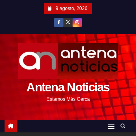
S
9 agosto, 2026
a
l
t
a
r
a
l
c
o
Antena Noticias
n
t
Estamos Más Cerca
e
n
i
d