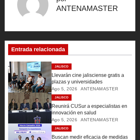
e
ANTENAMASTER
g
a
c
Entrada relacionada
i
ó
JALISCO
Llevarán cine jalisciense gratis a
n
plazas y universidades
Ago 5, 2026
ANTENAMASTER
d
JALISCO
e
Reunirá CUSur a especialistas en
innovación en salud
e
Ago 5, 2026
ANTENAMASTER
JALISCO
n
Buscan medir eficacia de medidas