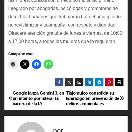
las Flores, contará con un equipo multidisciplinario
integrado por abogadas, psicólogas y promotoras de
derechos humanos que trabajarán bajo el principio de
no revictimizar y acompañar con respeto y dignidad.
Ofrecerá atención gratuita de lunes a viernes, de 10:00
a 17:00 horas, a todas las mujeres que lo requieran.
Comparte esto:
Google lanza Gemini 3, en
Tlajomulco consolida su
N
un intento por liderar la
liderazgo en prevención de
carrera de la IA
delitos ambientales
a
v
por