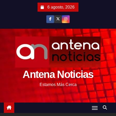
S
6 agosto, 2026
a
l
t
a
r
a
l
c
o
Antena Noticias
n
t
Estamos Más Cerca
e
n
i
d