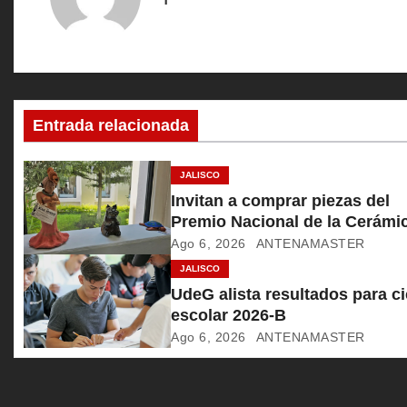
g
a
c
Entrada relacionada
i
ó
JALISCO
Invitan a comprar piezas del
n
Premio Nacional de la Cerámi
Ago 6, 2026
ANTENAMASTER
d
JALISCO
e
UdeG alista resultados para ci
escolar 2026-B
e
Ago 6, 2026
ANTENAMASTER
n
t