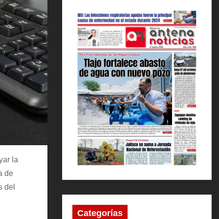
yar la
a de
s del
Categorías