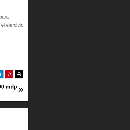
para
el ejercicio
500 mdp