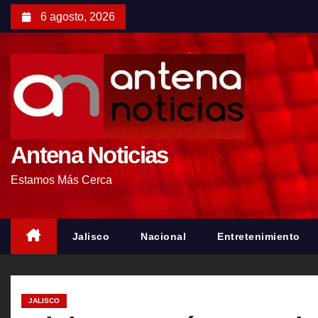
S
6 agosto, 2026
a
l
t
a
r
a
l
Antena Noticias
c
Estamos Más Cerca
o
n
t
Jalisco
Nacional
Entretenimiento
e
n
i
JALISCO
d