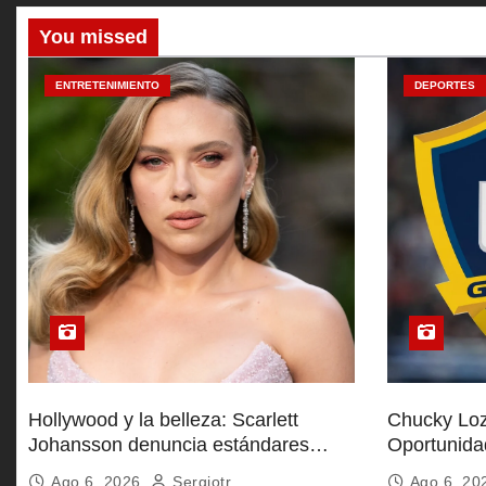
r
You missed
a
ENTRETENIMIENTO
DEPORTES
d
a
s
Hollywood y la belleza: Scarlett
Chucky Loz
Johansson denuncia estándares
Oportunida
inalcanzables
Galaxy
Ago 6, 2026
Sergiotr
Ago 6, 2