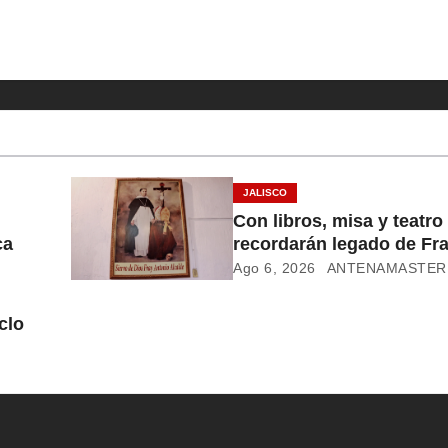
JALISCO
Con libros, misa y teatro
ca
recordarán legado de Fr
Alcalde
Ago 6, 2026
ANTENAMASTER
clo