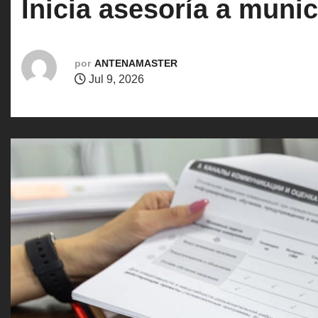
Inicia asesoría a muni
o
por
ANTENAMASTER
Jul 9, 2026