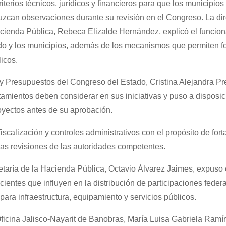
iterios técnicos, jurídicos y financieros para que los municipio
eduzcan observaciones durante su revisión en el Congreso. La di
acienda Pública, Rebeca Elizalde Hernández, explicó el funcio
ado y los municipios, además de los mecanismos que permiten fo
icos.
 y Presupuestos del Congreso del Estado, Cristina Alejandra P
ntamientos deben considerar en sus iniciativas y puso a disposic
royectos antes de su aprobación.
calización y controles administrativos con el propósito de forta
las revisiones de las autoridades competentes.
etaría de la Hacienda Pública, Octavio Álvarez Jaimes, expuso 
cientes que influyen en la distribución de participaciones federa
para infraestructura, equipamiento y servicios públicos.
 Oficina Jalisco-Nayarit de Banobras, María Luisa Gabriela Ramír