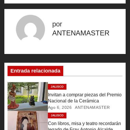
v
e
por
g
ANTENAMASTER
a
c
i
Entrada relacionada
ó
JALISCO
n
Invitan a comprar piezas del Premio
Nacional de la Cerámica
d
Ago 6, 2026
ANTENAMASTER
e
JALISCO
Con libros, misa y teatro recordarán
legado de Fray Antonio Alcalde