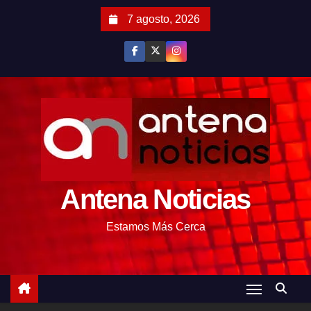
S
7 agosto, 2026
a
l
t
a
r
a
l
c
o
Antena Noticias
n
t
Estamos Más Cerca
e
n
i
d