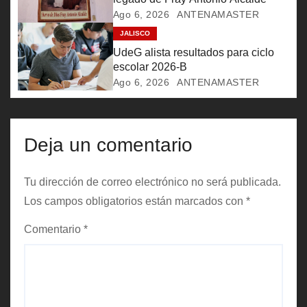
e
Ago 6, 2026
ANTENAMASTER
n
JALISCO
UdeG alista resultados para ciclo
t
escolar 2026-B
r
Ago 6, 2026
ANTENAMASTER
a
d
Deja un comentario
a
Tu dirección de correo electrónico no será publicada.
s
Los campos obligatorios están marcados con
*
Comentario
*