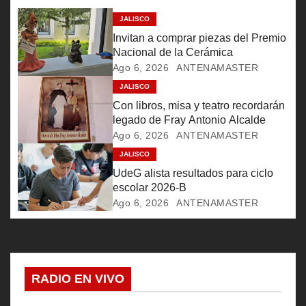
ó
JALISCO
n
Invitan a comprar piezas del Premio
Nacional de la Cerámica
d
Ago 6, 2026
ANTENAMASTER
e
JALISCO
Con libros, misa y teatro recordarán
e
legado de Fray Antonio Alcalde
Ago 6, 2026
ANTENAMASTER
n
JALISCO
UdeG alista resultados para ciclo
t
escolar 2026-B
r
Ago 6, 2026
ANTENAMASTER
a
d
RADIO EN VIVO
a