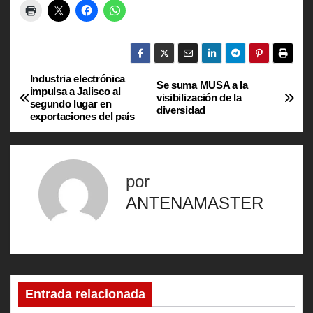
Industria electrónica
N
Se suma MUSA a la
impulsa a Jalisco al
visibilización de la
segundo lugar en
a
diversidad
exportaciones del país
v
e
por
g
ANTENAMASTER
a
c
i
Entrada relacionada