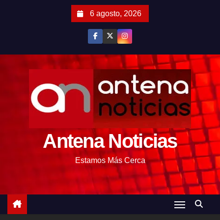
S
6 agosto, 2026
a
l
t
a
r
a
l
c
o
Antena Noticias
n
t
Estamos Más Cerca
e
n
i
d