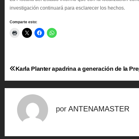
investigación continuará para esclarecer los hechos.
Comparte esto:
N
Karla Planter apadrina a generación de la Pr
a
v
e
por
ANTENAMASTER
g
a