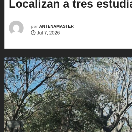
Localizan a tres estud
o
por
ANTENAMASTER
Jul 7, 2026