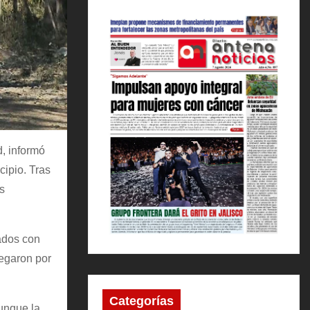
, informó
cipio. Tras
s
nados con
legaron por
Categorías
unque la