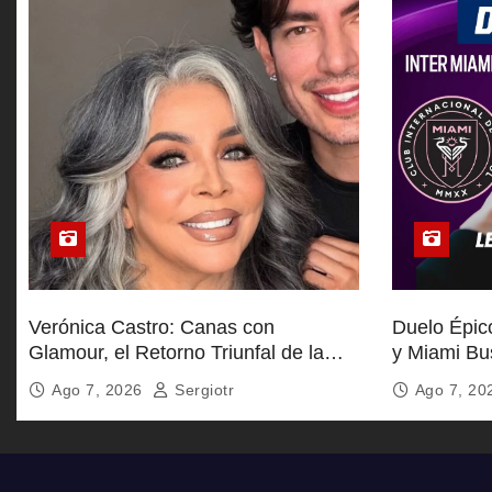
d
a
s
Verónica Castro: Canas con
Duelo Épic
Glamour, el Retorno Triunfal de la
y Miami Bu
Reina Televisiva
Dominio
Ago 7, 2026
Sergiotr
Ago 7, 2