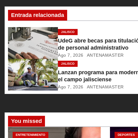
c
Entrada relacionada
i
ó
JALISCO
UdeG abre becas para titulaci
n
de personal administrativo
Ago 7, 2026
ANTENAMASTER
d
JALISCO
e
Lanzan programa para modern
el campo jalisciense
e
Ago 7, 2026
ANTENAMASTER
n
t
r
You missed
a
ENTRETENIMIENTO
DEPORTES