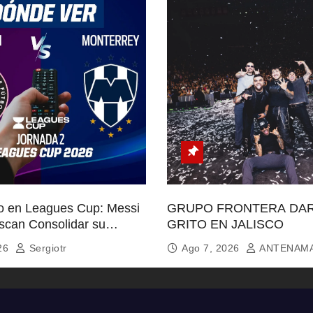
o en Leagues Cup: Messi
GRUPO FRONTERA DAR
scan Consolidar su
GRITO EN JALISCO
026
Sergiotr
Ago 7, 2026
ANTENAM