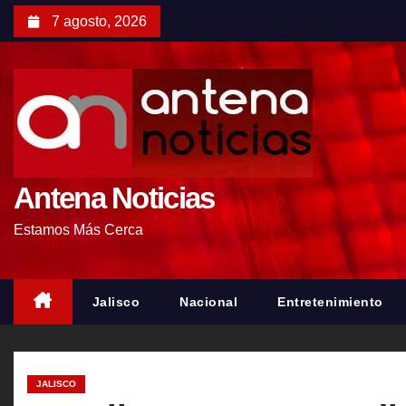
S
7 agosto, 2026
a
l
t
a
r
a
l
Antena Noticias
c
Estamos Más Cerca
o
n
t
Jalisco
Nacional
Entretenimiento
e
n
i
JALISCO
d