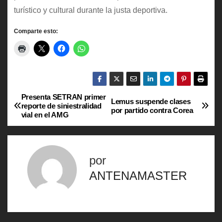
turístico y cultural durante la justa deportiva.
Comparte esto:
Presenta SETRAN primer
N
Lemus suspende clases
reporte de siniestralidad
por partido contra Corea
vial en el AMG
a
v
por
e
ANTENAMASTER
g
a