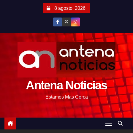
S
8 agosto, 2026
a
l
t
a
r
a
l
c
o
Antena Noticias
n
t
Estamos Más Cerca
e
n
i
d