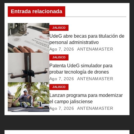
c
Entrada relacionada
i
ó
JALISCO
UdeG abre becas para titulación de
n
personal administrativo
Ago 7, 2026
ANTENAMASTER
d
JALISCO
e
Patenta UdeG simulador para
probar tecnología de drones
e
Ago 7, 2026
ANTENAMASTER
JALISCO
n
Lanzan programa para modernizar
t
el campo jalisciense
Ago 7, 2026
ANTENAMASTER
r
a