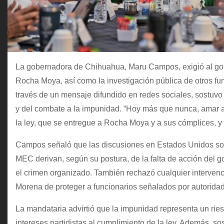
La gobernadora de Chihuahua, Maru Campos, exigió al gobi
Rocha Moya, así como la investigación pública de otros fu
través de un mensaje difundido en redes sociales, sostuvo
y del combate a la impunidad. “Hoy más que nunca, amar a
la ley, que se entregue a Rocha Moya y a sus cómplices, y
Campos señaló que las discusiones en Estados Unidos sobr
MEC derivan, según su postura, de la falta de acción del g
el crimen organizado. También rechazó cualquier intervenci
Morena de proteger a funcionarios señalados por autorid
La mandataria advirtió que la impunidad representa un rie
intereses partidistas al cumplimiento de la ley. Además, s