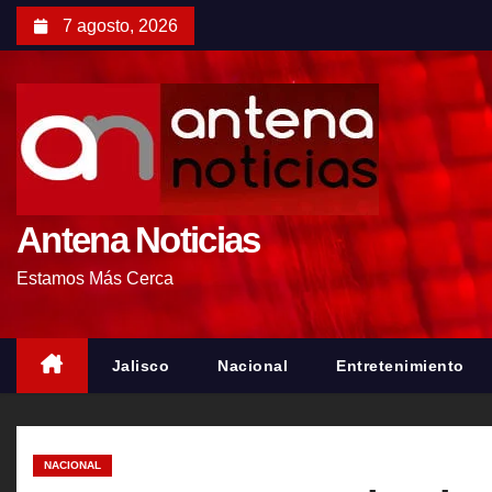
S
7 agosto, 2026
a
l
t
a
r
a
l
Antena Noticias
c
Estamos Más Cerca
o
n
t
Jalisco
Nacional
Entretenimiento
e
n
i
NACIONAL
d