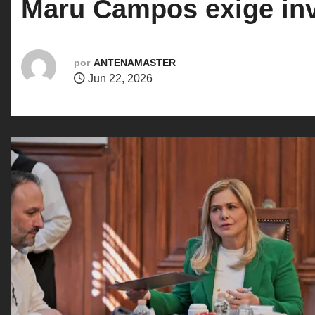
Maru Campos exige in
o
por
ANTENAMASTER
Jun 22, 2026