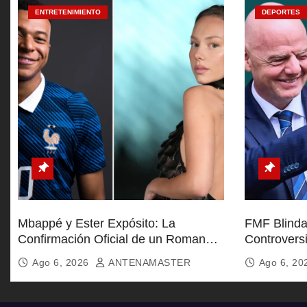
a
ENTRETENIMIENTO
DEPORTES
d
a
s
Mbappé y Ester Expósito: La
FMF Blinda 
Confirmación Oficial de un Romance
Controvers
Global
Furia de Af
Ago 6, 2026
ANTENAMASTER
Ago 6, 2