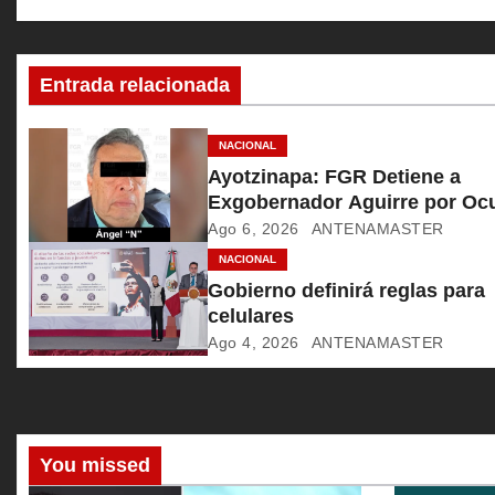
a
c
Entrada relacionada
i
ó
NACIONAL
Ayotzinapa: FGR Detiene a
n
Exgobernador Aguirre por Ocu
Información Clave
Ago 6, 2026
ANTENAMASTER
d
NACIONAL
e
Gobierno definirá reglas para
celulares
e
Ago 4, 2026
ANTENAMASTER
n
t
r
You missed