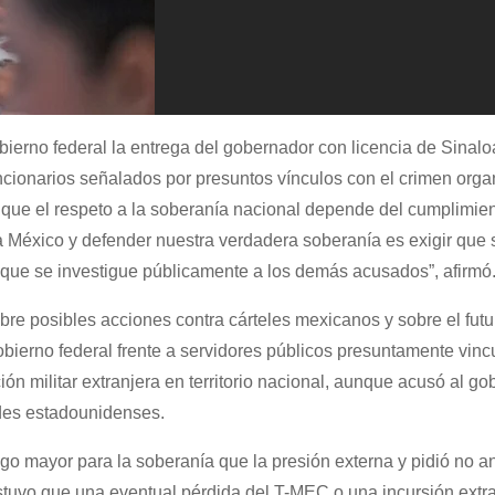
erno federal la entrega del gobernador con licencia de Sinal
ncionarios señalados por presuntos vínculos con el crimen orga
 que el respeto a la soberanía nacional depende del cumplimien
 México y defender nuestra verdadera soberanía es exigir que
 que se investigue públicamente a los demás acusados”, afirmó
e posibles acciones contra cárteles mexicanos y sobre el futur
obierno federal frente a servidores públicos presuntamente vin
ón militar extranjera en territorio nacional, aunque acusó al go
ades estadounidenses.
sgo mayor para la soberanía que la presión externa y pidió no a
ostuvo que una eventual pérdida del T-MEC o una incursión extra