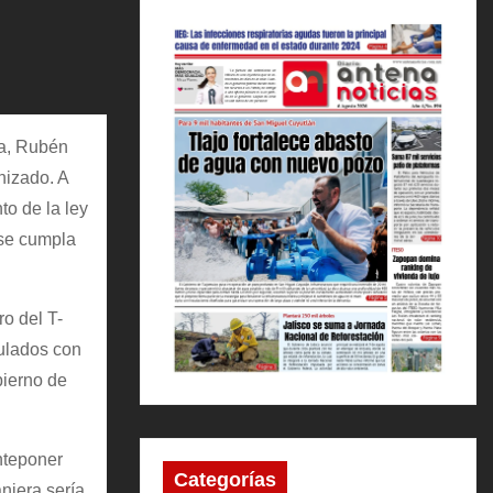
oa, Rubén
nizado. A
to de la ley
 se cumpla
.
o del T-
culados con
bierno de
nteponer
Categorías
njera sería