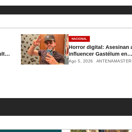
NACIONAL
Horror digital: Asesinan 
ltar
influencer Gastélum en
transmisión en Culiacán
Ago 5, 2026
ANTENAMASTER