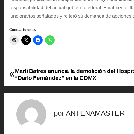
responsabilidad del actual gobierno federal. Finalmente, l
funcionarios señalados y reiteró su demanda de acciones
Comparte esto:
Martí Batres anuncia la demolición del Hospit
N
“Darío Fernández” en la CDMX
a
v
e
por
ANTENAMASTER
g