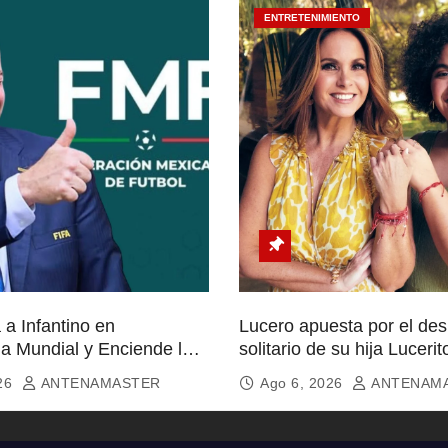
ENTRETENIMIENTO
a Infantino en
Lucero apuesta por el de
ia Mundial y Enciende la
solitario de su hija Lucerit
icionados
026
ANTENAMASTER
Ago 6, 2026
ANTENAM