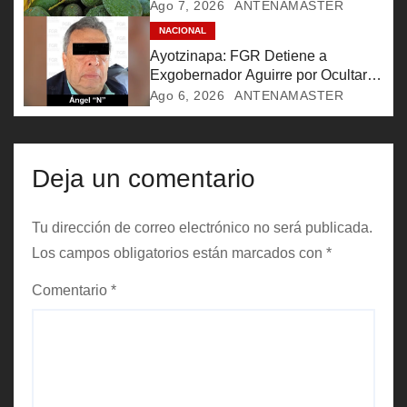
Ago 7, 2026
ANTENAMASTER
n
NACIONAL
Ayotzinapa: FGR Detiene a
t
Exgobernador Aguirre por Ocultar
Información Clave
r
Ago 6, 2026
ANTENAMASTER
a
d
Deja un comentario
a
Tu dirección de correo electrónico no será publicada.
s
Los campos obligatorios están marcados con
*
Comentario
*