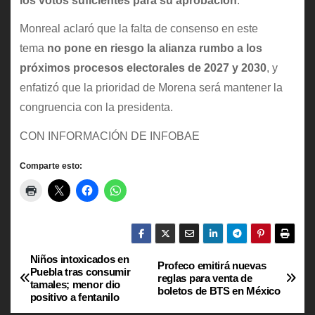
los votos suficientes para su aprobación
:
Monreal aclaró que la falta de consenso en este
tema
no pone en riesgo la alianza rumbo a los
próximos procesos electorales de 2027 y 2030
, y
enfatizó que la prioridad de Morena será mantener la
congruencia con la presidenta.
CON INFORMACIÓN DE INFOBAE
Comparte esto:
Niños intoxicados en
N
Profeco emitirá nuevas
Puebla tras consumir
reglas para venta de
tamales; menor dio
a
boletos de BTS en México
positivo a fentanilo