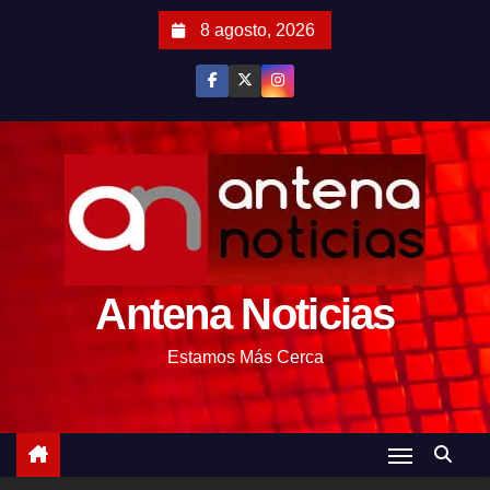
S
8 agosto, 2026
a
l
t
a
r
a
l
c
o
Antena Noticias
n
t
Estamos Más Cerca
e
n
i
d