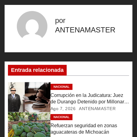
v
e
por
g
ANTENAMASTER
a
c
i
Entrada relacionada
ó
NACIONAL
n
Corrupción en la Judicatura: Juez
de Durango Detenido por Millonario
d
Soborno
Ago 7, 2026
ANTENAMASTER
e
NACIONAL
Refuerzan seguridad en zonas
e
aguacateras de Michoacán