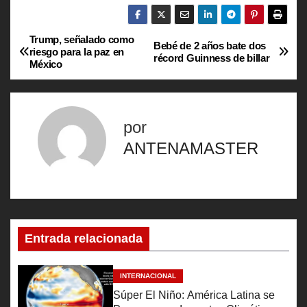
Trump, señalado como
N
Bebé de 2 años bate dos
riesgo para la paz en
récord Guinness de billar
México
a
v
por
e
ANTENAMASTER
g
a
c
Entrada relacionada
i
ó
INTERNACIONAL
Súper El Niño: América Latina se
n