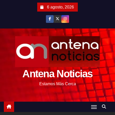
S
6 agosto, 2026
a
l
t
a
r
a
l
c
o
Antena Noticias
n
t
Estamos Más Cerca
e
n
i
d