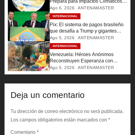
Prepara para Impactos Climáticos
Históricos
Ago 6, 2026
ANTENAMASTER
d
INTERNACIONAL
e
Pix: El sistema de pagos brasileño
que desafía a Trump y gigantes
e
financieros
Ago 5, 2026
ANTENAMASTER
INTERNACIONAL
n
Venezuela: Héroes Anónimos
t
Reconstruyen Esperanza con
Ternura y Solidaridad Tras Sismos
Ago 5, 2026
ANTENAMASTER
r
a
Deja un comentario
d
a
Tu dirección de correo electrónico no será publicada.
Los campos obligatorios están marcados con
*
s
Comentario
*