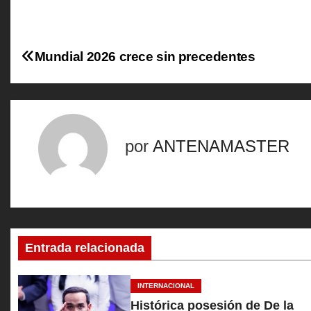
N
Mundial 2026 crece sin precedentes
a
v
e
por
ANTENAMASTER
g
a
c
Entrada relacionada
i
ó
INTERNACIONAL
Histórica posesión de De la