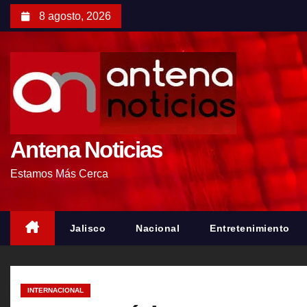
S
8 agosto, 2026
a
l
t
a
r
a
l
Antena Noticias
c
Estamos Más Cerca
o
n
t
Jalisco
Nacional
Entretenimiento
e
n
i
INTERNACIONAL
d