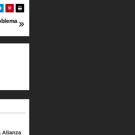
roblema
 Alianza