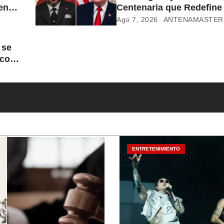
entre
Centenaria que Redefine 
Conflicto Migratorio
Ago 7, 2026
ANTENAMASTER
 se
icos
ENTRETENIMIENTO