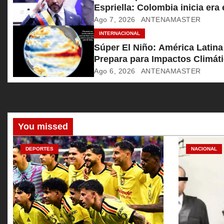
n
Espriella: Colombia inicia era 
aplausos y rebeldía
Ago 7, 2026
ANTENAMASTER
d
INTERNACIONAL
e
Súper El Niño: América Latina
Prepara para Impactos Climát
e
Históricos
Ago 6, 2026
ANTENAMASTER
n
t
r
You missed
a
DEPORTES
NACIONAL
d
a
s