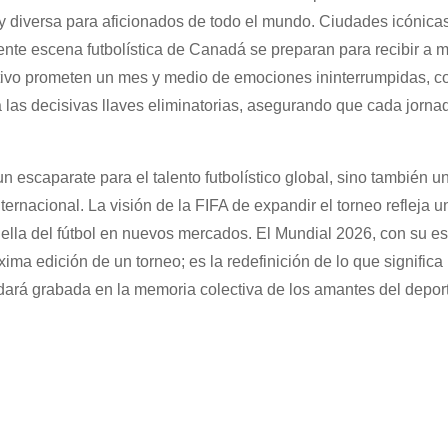
y diversa para aficionados de todo el mundo. Ciudades icónica
nte escena futbolística de Canadá se preparan para recibir a m
ractivo prometen un mes y medio de emociones ininterrumpidas, c
las decisivas llaves eliminatorias, asegurando que cada jorna
 escaparate para el talento futbolístico global, sino también u
nternacional. La visión de la FIFA de expandir el torneo refleja u
uella del fútbol en nuevos mercados. El Mundial 2026, con su es
próxima edición de un torneo; es la redefinición de lo que signifi
rá grabada en la memoria colectiva de los amantes del deport