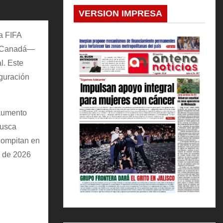
VERSION IMPRESA
la FIFA
 y Canadá—
l. Este
iguración
 aumento
busca
 compitan en
o de 2026