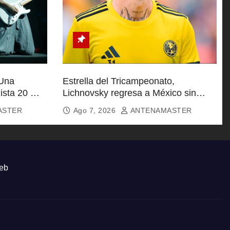
 Una
Estrella del Tricampeonato,
ista 20 Mil
Lichnovsky regresa a México sin
equipo
ASTER
Ago 7, 2026
ANTENAMASTER
eb