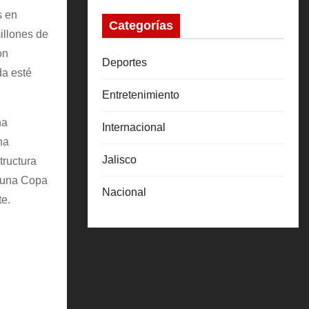
s en
Categorías
illones de
on
Deportes
da esté
Entretenimiento
na
Internacional
na
Jalisco
tructura
ca una Copa
Nacional
e.