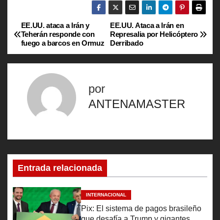
EE.UU. ataca a Irán y
EE.UU. Ataca a Irán en
N
Teherán responde con
Represalia por Helicóptero
fuego a barcos en Ormuz
Derribado
a
v
por
e
ANTENAMASTER
g
a
c
Entrada relacionada
i
ó
INTERNACIONAL
Pix: El sistema de pagos brasileño
n
que desafía a Trump y gigantes