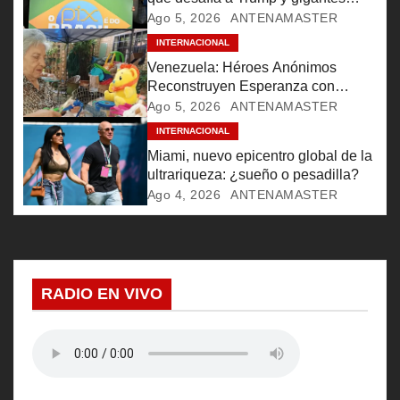
financieros
Ago 5, 2026
ANTENAMASTER
d
INTERNACIONAL
e
Venezuela: Héroes Anónimos
Reconstruyen Esperanza con
e
Ternura y Solidaridad Tras Sismos
Ago 5, 2026
ANTENAMASTER
INTERNACIONAL
n
Miami, nuevo epicentro global de la
t
ultrariqueza: ¿sueño o pesadilla?
Ago 4, 2026
ANTENAMASTER
r
a
d
RADIO EN VIVO
a
s