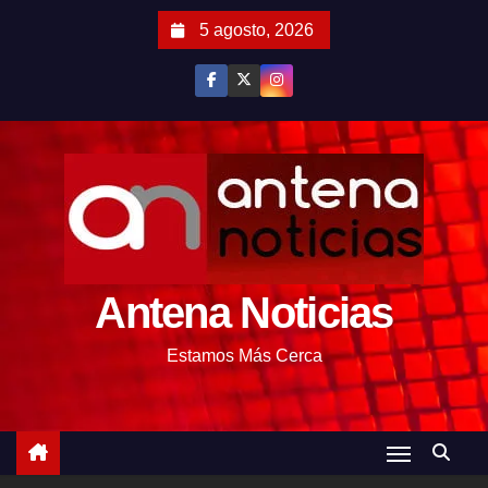
S
5 agosto, 2026
a
l
t
a
r
a
l
c
o
Antena Noticias
n
t
Estamos Más Cerca
e
n
i
d