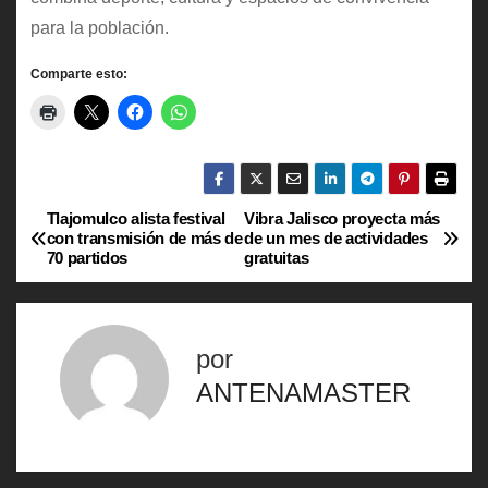
para la población.
Comparte esto:
Tlajomulco alista festival
Vibra Jalisco proyecta más
N
con transmisión de más de
de un mes de actividades
70 partidos
gratuitas
a
v
por
e
ANTENAMASTER
g
a