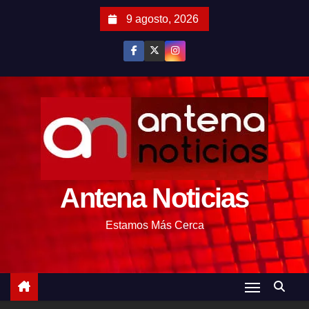
S
9 agosto, 2026
a
l
t
a
r
a
l
c
o
Antena Noticias
n
t
Estamos Más Cerca
e
n
i
d