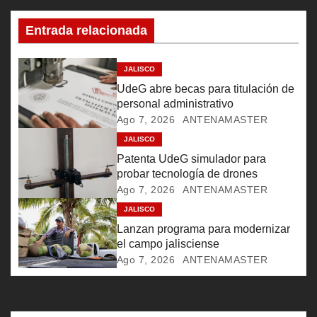
c
Entrada relacionada
i
ó
JALISCO
UdeG abre becas para titulación de
n
personal administrativo
Ago 7, 2026
ANTENAMASTER
d
JALISCO
e
Patenta UdeG simulador para
probar tecnología de drones
e
Ago 7, 2026
ANTENAMASTER
JALISCO
n
Lanzan programa para modernizar
t
el campo jalisciense
Ago 7, 2026
ANTENAMASTER
r
a