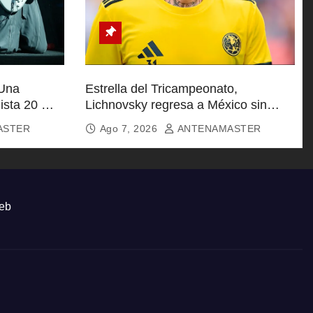
 Una
Estrella del Tricampeonato,
ista 20 Mil
Lichnovsky regresa a México sin
equipo
ASTER
Ago 7, 2026
ANTENAMASTER
eb