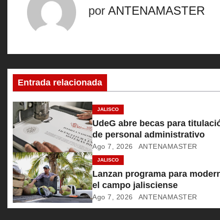
e
por
ANTENAMASTER
g
a
c
Entrada relacionada
i
ó
JALISCO
UdeG abre becas para titulaci
n
de personal administrativo
Ago 7, 2026
ANTENAMASTER
d
JALISCO
e
Lanzan programa para modern
el campo jalisciense
e
Ago 7, 2026
ANTENAMASTER
n