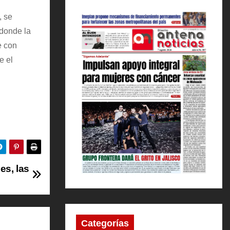
, se
 donde la
e con
e el
es, las
Categorías