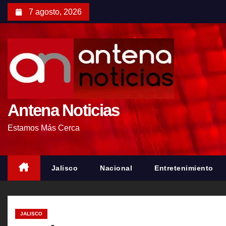
S
7 agosto, 2026
a
l
t
a
r
a
l
Antena Noticias
c
Estamos Más Cerca
o
n
t
Jalisco
Nacional
Entretenimiento
e
n
i
JALISCO
d