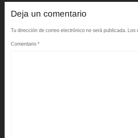
t
Deja un comentario
r
Tu dirección de correo electrónico no será publicada.
Los 
a
Comentario
*
d
a
s