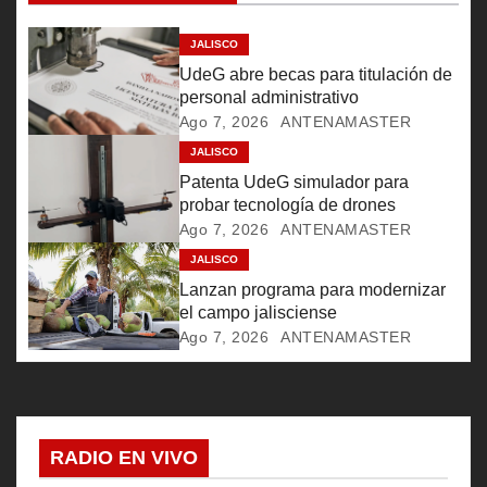
i
ó
JALISCO
UdeG abre becas para titulación de
n
personal administrativo
Ago 7, 2026
ANTENAMASTER
d
JALISCO
e
Patenta UdeG simulador para
probar tecnología de drones
e
Ago 7, 2026
ANTENAMASTER
JALISCO
n
Lanzan programa para modernizar
t
el campo jalisciense
Ago 7, 2026
ANTENAMASTER
r
a
d
RADIO EN VIVO