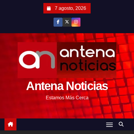
S
7 agosto, 2026
a
l
t
a
r
a
l
c
o
Antena Noticias
n
t
Estamos Más Cerca
e
n
i
d