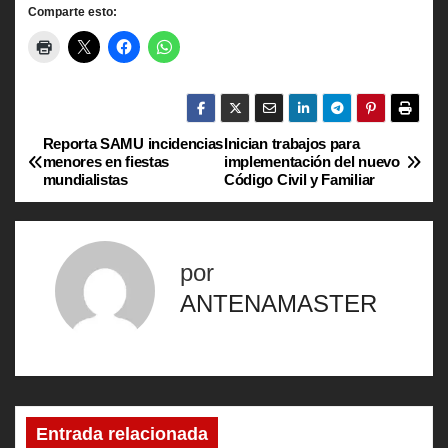
Comparte esto:
Reporta SAMU incidencias
Inician trabajos para
N
menores en fiestas
implementación del nuevo
mundialistas
Código Civil y Familiar
a
v
por
e
ANTENAMASTER
g
a
c
Entrada relacionada