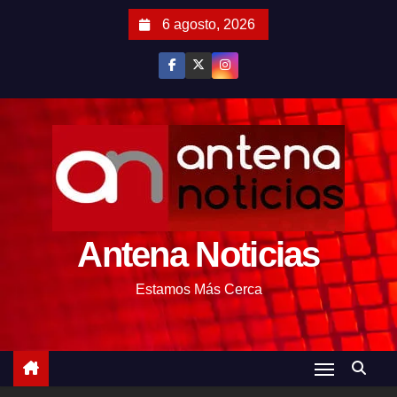
S
6 agosto, 2026
a
l
t
a
r
a
l
c
o
Antena Noticias
n
t
Estamos Más Cerca
e
n
i
d