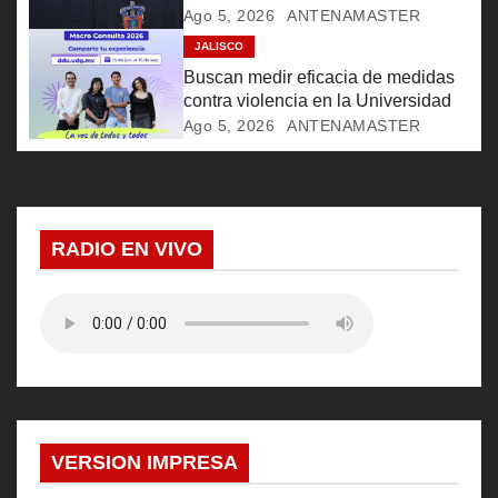
e
Ago 5, 2026
ANTENAMASTER
JALISCO
n
Buscan medir eficacia de medidas
t
contra violencia en la Universidad
Ago 5, 2026
ANTENAMASTER
r
a
d
RADIO EN VIVO
a
s
VERSION IMPRESA