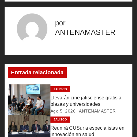
v
por
e
ANTENAMASTER
g
a
c
Entrada relacionada
i
ó
JALISCO
Llevarán cine jalisciense gratis a
n
plazas y universidades
Ago 5, 2026
ANTENAMASTER
d
JALISCO
e
Reunirá CUSur a especialistas en
innovación en salud