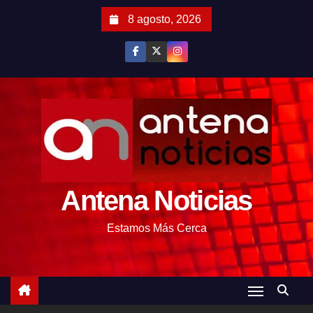
S
8 agosto, 2026
a
l
t
a
r
a
l
c
o
Antena Noticias
n
t
Estamos Más Cerca
e
n
i
d