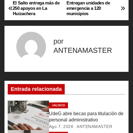
El Salto entrega más de
Entregan unidades de
N
250 apoyos en La
emergencia a 120
Huizachera
municipios
a
v
por
e
ANTENAMASTER
g
a
c
Entrada relacionada
i
ó
JALISCO
UdeG abre becas para titulación de
n
personal administrativo
Ago 7, 2026
ANTENAMASTER
d