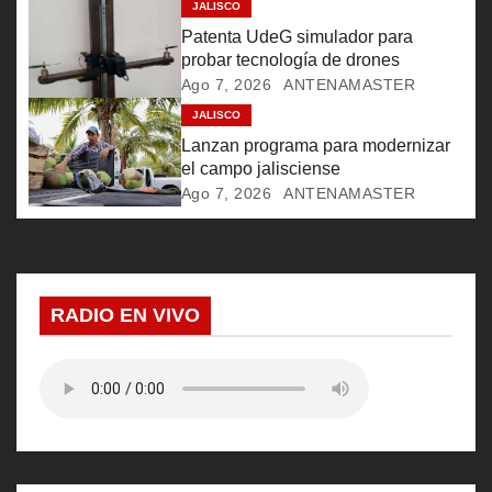
JALISCO
e
Patenta UdeG simulador para
probar tecnología de drones
e
Ago 7, 2026
ANTENAMASTER
JALISCO
n
Lanzan programa para modernizar
t
el campo jalisciense
Ago 7, 2026
ANTENAMASTER
r
a
d
RADIO EN VIVO
a
s