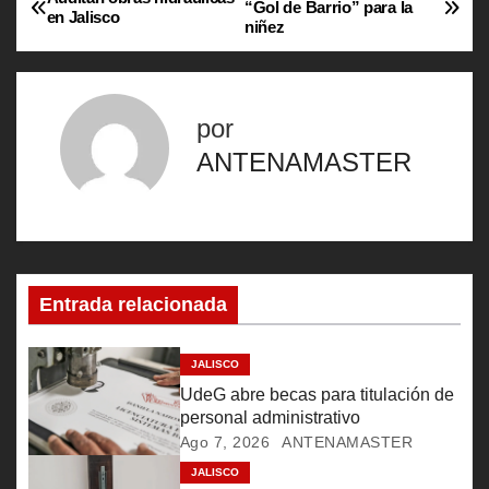
N
“Gol de Barrio” para la
en Jalisco
niñez
a
v
por
e
ANTENAMASTER
g
a
c
Entrada relacionada
i
ó
JALISCO
UdeG abre becas para titulación de
n
personal administrativo
Ago 7, 2026
ANTENAMASTER
d
JALISCO