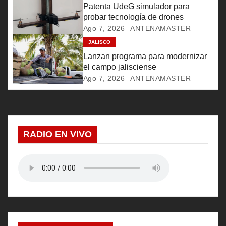
e
Patenta UdeG simulador para
probar tecnología de drones
e
Ago 7, 2026
ANTENAMASTER
JALISCO
n
Lanzan programa para modernizar
t
el campo jalisciense
Ago 7, 2026
ANTENAMASTER
r
a
d
RADIO EN VIVO
a
s