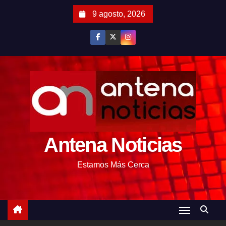
S
9 agosto, 2026
a
l
t
a
r
a
l
c
o
Antena Noticias
n
t
Estamos Más Cerca
e
n
i
d