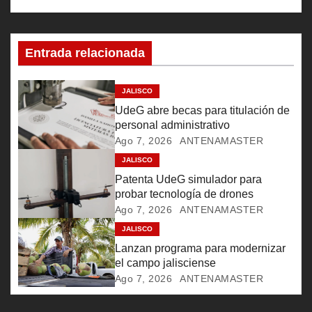
a
c
Entrada relacionada
i
ó
JALISCO
UdeG abre becas para titulación de
n
personal administrativo
Ago 7, 2026
ANTENAMASTER
d
JALISCO
e
Patenta UdeG simulador para
probar tecnología de drones
e
Ago 7, 2026
ANTENAMASTER
JALISCO
n
Lanzan programa para modernizar
t
el campo jalisciense
Ago 7, 2026
ANTENAMASTER
r