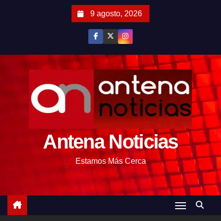
S
9 agosto, 2026
a
l
t
a
r
a
l
c
o
Antena Noticias
n
t
Estamos Más Cerca
e
n
i
d