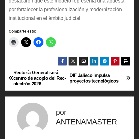
destacaron que este modelo representa una apuesta
por fortalecer la profesionalización y modernización
institucional en el ámbito judicial.
Comparte esto:
Rectoría General será
N
DIF Jalisco impulsa
centro de acopio del Rec-
proyectos tecnológicos
olectrón 2026
a
v
por
e
ANTENAMASTER
g