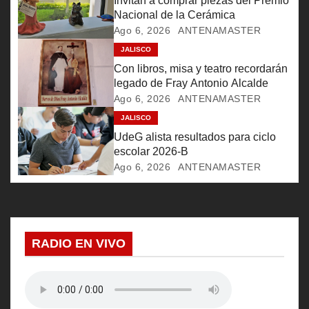
Invitan a comprar piezas del Premio
n
Nacional de la Cerámica
Ago 6, 2026
ANTENAMASTER
d
JALISCO
e
Con libros, misa y teatro recordarán
legado de Fray Antonio Alcalde
e
Ago 6, 2026
ANTENAMASTER
JALISCO
n
UdeG alista resultados para ciclo
t
escolar 2026-B
Ago 6, 2026
ANTENAMASTER
r
a
d
RADIO EN VIVO
a
s