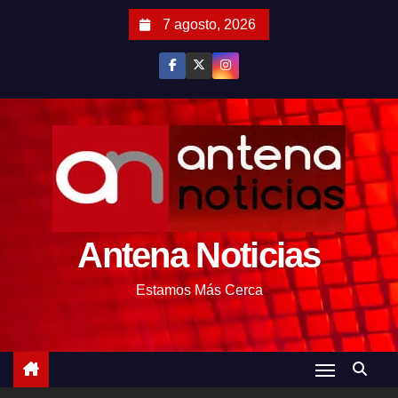
S
7 agosto, 2026
a
l
t
a
r
a
l
c
o
Antena Noticias
n
t
Estamos Más Cerca
e
n
i
d