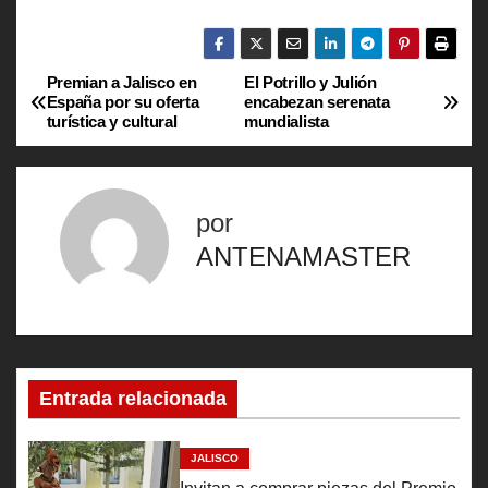
Premian a Jalisco en
El Potrillo y Julión
N
España por su oferta
encabezan serenata
turística y cultural
mundialista
a
v
por
e
ANTENAMASTER
g
a
c
Entrada relacionada
i
ó
JALISCO