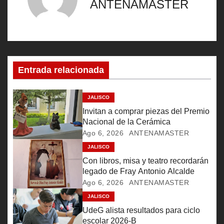
ANTENAMASTER
g
a
c
Entrada relacionada
i
ó
JALISCO
Invitan a comprar piezas del Premio
n
Nacional de la Cerámica
Ago 6, 2026
ANTENAMASTER
d
JALISCO
e
Con libros, misa y teatro recordarán
legado de Fray Antonio Alcalde
e
Ago 6, 2026
ANTENAMASTER
JALISCO
n
UdeG alista resultados para ciclo
escolar 2026-B