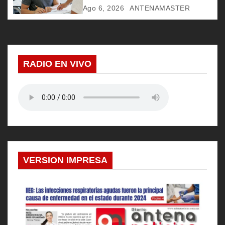
t
Ago 6, 2026
ANTENAMASTER
r
a
d
RADIO EN VIVO
a
s
VERSION IMPRESA