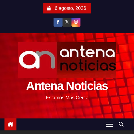
S
6 agosto, 2026
a
l
t
a
r
a
l
c
o
Antena Noticias
n
t
Estamos Más Cerca
e
n
i
d