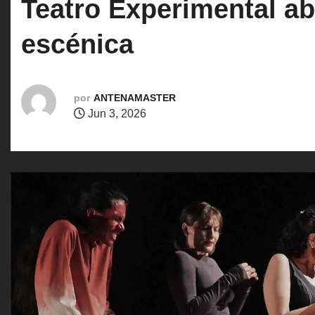
Teatro Experimental abr
o
escénica
por
ANTENAMASTER
Jun 3, 2026