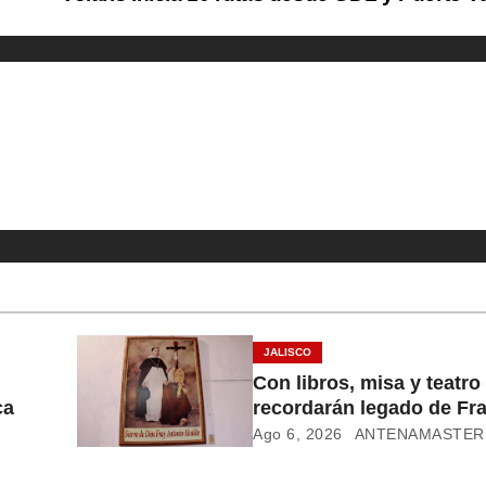
JALISCO
Con libros, misa y teatro
ca
recordarán legado de Fr
Alcalde
Ago 6, 2026
ANTENAMASTER