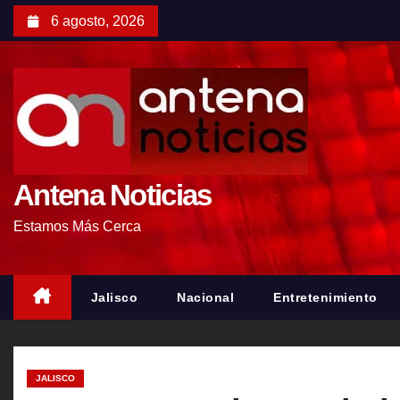
S
6 agosto, 2026
a
l
t
a
r
a
l
Antena Noticias
c
Estamos Más Cerca
o
n
t
Jalisco
Nacional
Entretenimiento
e
n
i
JALISCO
d