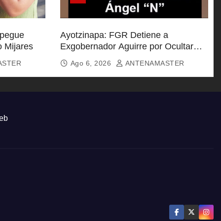
spegue
Ayotzinapa: FGR Detiene a
o Mijares
Exgobernador Aguirre por Ocultar
Información Clave
ASTER
Ago 6, 2026
ANTENAMASTER
eb