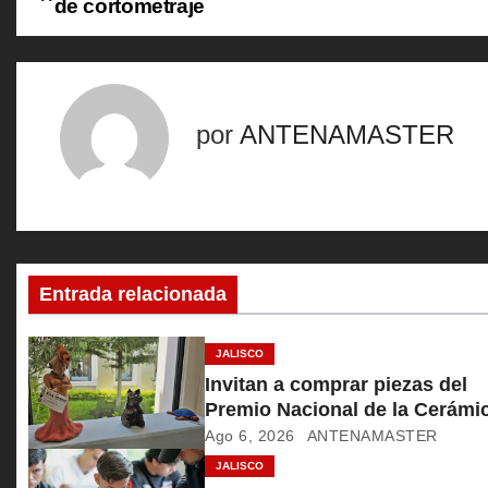
de cortometraje
a
v
e
por
ANTENAMASTER
g
a
c
Entrada relacionada
i
ó
JALISCO
Invitan a comprar piezas del
n
Premio Nacional de la Cerámi
Ago 6, 2026
ANTENAMASTER
d
JALISCO