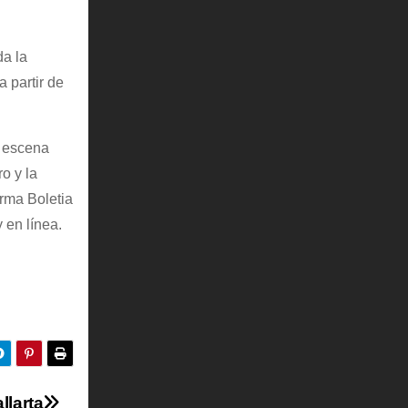
da la
 partir de
n escena
o y la
orma Boletia
 en línea.
llarta