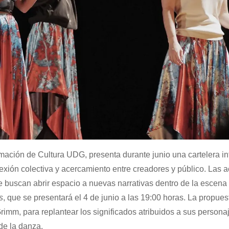
amación de Cultura UDG, presenta durante junio una cartelera i
exión colectiva y acercamiento entre creadores y público. Las a
 buscan abrir espacio a nuevas narrativas dentro de la escena 
s
, que se presentará el 4 de junio a las 19:00 horas. La propues
imm, para replantear los significados atribuidos a sus persona
 de la danza.