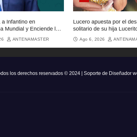
a Infantino en
Lucero apuesta por el de
ia Mundial y Enciende la
solitario de su hija Lucerit
icionados
026
ANTENAMASTER
Ago 6, 2026
ANTENAM
dos los derechos reservados © 2024 | Soporte de
Diseñador w