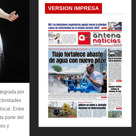
VERSION IMPRESA
ntegrada por
ctividades
local. Entre
ta parte del
jes y