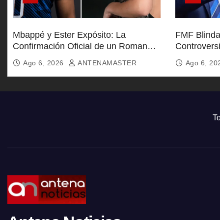
Mbappé y Ester Expósito: La
FMF Blinda 
Confirmación Oficial de un Romance
Controvers
Global
Furia de Af
Ago 6, 2026
ANTENAMASTER
Ago 6, 2
To