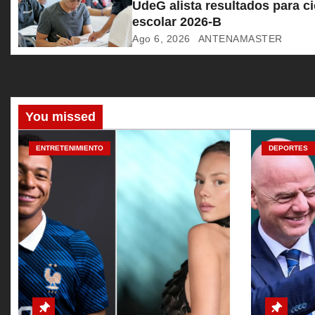
e
UdeG alista resultados para ci
escolar 2026-B
e
Ago 6, 2026
ANTENAMASTER
n
t
r
You missed
a
ENTRETENIMIENTO
DEPORTES
d
a
s