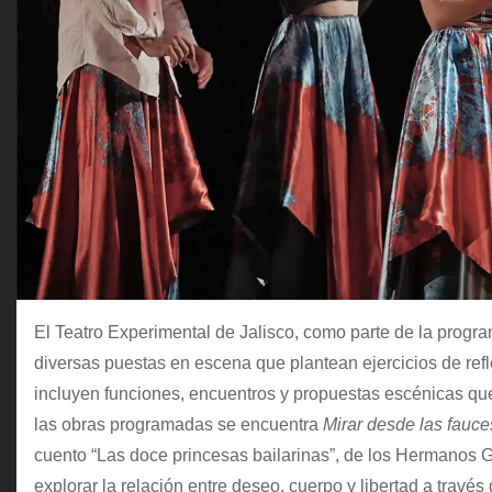
El Teatro Experimental de Jalisco, como parte de la progr
diversas puestas en escena que plantean ejercicios de refl
incluyen funciones, encuentros y propuestas escénicas que
las obras programadas se encuentra
Mirar desde las fauce
cuento “Las doce princesas bailarinas”, de los Hermanos Gr
explorar la relación entre deseo, cuerpo y libertad a través