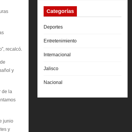
Categorías
uras
Deportes
as
Entretenimiento
”, recalcó.
Internacional
 de
Jalisco
pañol y
Nacional
 de la
tentamos
e junio
tes y