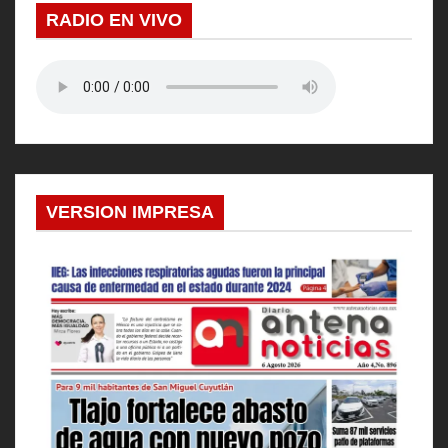
d
RADIO EN VIVO
a
s
VERSION IMPRESA