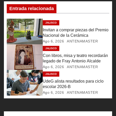
c
Entrada relacionada
i
ó
JALISCO
Invitan a comprar piezas del Premio
n
Nacional de la Cerámica
Ago 6, 2026
ANTENAMASTER
d
JALISCO
e
Con libros, misa y teatro recordarán
legado de Fray Antonio Alcalde
e
Ago 6, 2026
ANTENAMASTER
JALISCO
n
UdeG alista resultados para ciclo
t
escolar 2026-B
Ago 6, 2026
ANTENAMASTER
r
a