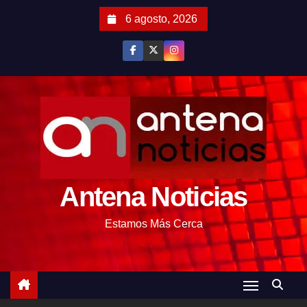
S
6 agosto, 2026
a
l
t
a
r
a
l
c
o
Antena Noticias
n
t
Estamos Más Cerca
e
n
i
d