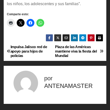
los niños, los adolescentes y sus familias”.
Comparte esto:
Impulsa Jalisco red de
Plaza de las Américas
N
apoyo para hijos de
mantiene viva la fiesta del
policías
Mundial
a
v
por
e
ANTENAMASTER
g
a