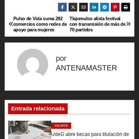
Pulso de Vida suma 292
Tlajomulco alista festival
N
comercios como redes de
con transmisión de más de
apoyo para mujeres
70 partidos
a
v
por
e
ANTENAMASTER
g
a
c
Entrada relacionada
i
ó
JALISCO
UdeG abre becas para titulación de