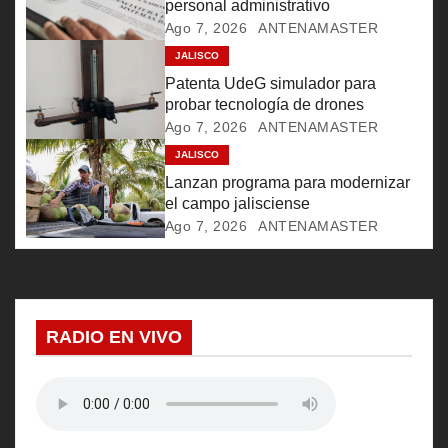
n
personal administrativo
Ago 7, 2026
ANTENAMASTER
d
JALISCO
e
Patenta UdeG simulador para
probar tecnología de drones
e
Ago 7, 2026
ANTENAMASTER
JALISCO
n
Lanzan programa para modernizar
t
el campo jalisciense
Ago 7, 2026
ANTENAMASTER
r
a
d
RADIO EN VIVO
a
s