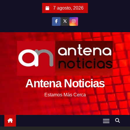
S
7 agosto, 2026
a
l
t
a
r
a
l
c
o
Antena Noticias
n
t
Estamos Más Cerca
e
n
i
d