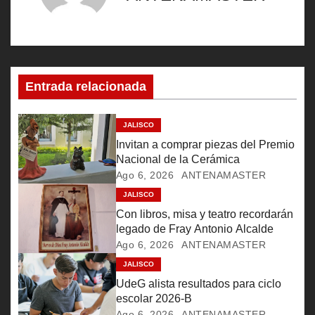
g
a
c
Entrada relacionada
i
ó
JALISCO
Invitan a comprar piezas del Premio
n
Nacional de la Cerámica
Ago 6, 2026
ANTENAMASTER
d
JALISCO
e
Con libros, misa y teatro recordarán
legado de Fray Antonio Alcalde
e
Ago 6, 2026
ANTENAMASTER
JALISCO
n
UdeG alista resultados para ciclo
t
escolar 2026-B
Ago 6, 2026
ANTENAMASTER