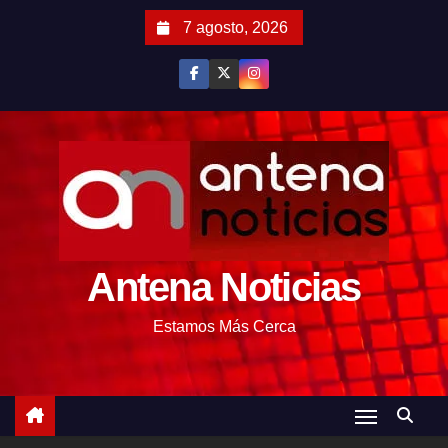
S
7 agosto, 2026
a
l
t
a
r
a
l
c
o
Antena Noticias
n
t
Estamos Más Cerca
e
n
i
d