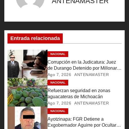
ANTENAMASTER
g
a
c
Entrada relacionada
i
ó
NACIONAL
Corrupción en la Judicatura: Juez
n
de Durango Detenido por Millonario
Soborno
Ago 7, 2026
ANTENAMASTER
d
NACIONAL
e
Refuerzan seguridad en zonas
aguacateras de Michoacán
e
Ago 7, 2026
ANTENAMASTER
NACIONAL
n
Ayotzinapa: FGR Detiene a
t
Exgobernador Aguirre por Ocultar