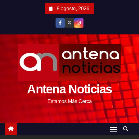
S
9 agosto, 2026
a
l
t
a
r
a
l
c
o
Antena Noticias
n
t
Estamos Más Cerca
e
n
i
d