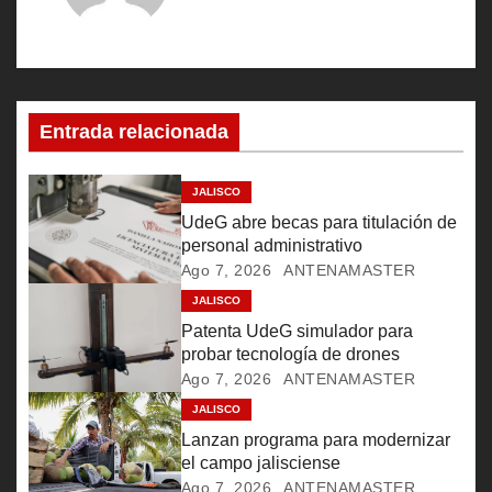
g
a
c
Entrada relacionada
i
ó
JALISCO
UdeG abre becas para titulación de
n
personal administrativo
Ago 7, 2026
ANTENAMASTER
d
JALISCO
e
Patenta UdeG simulador para
probar tecnología de drones
e
Ago 7, 2026
ANTENAMASTER
JALISCO
n
Lanzan programa para modernizar
t
el campo jalisciense
Ago 7, 2026
ANTENAMASTER