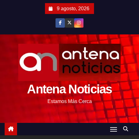
S
9 agosto, 2026
a
l
t
a
r
a
l
c
o
Antena Noticias
n
t
Estamos Más Cerca
e
n
i
d