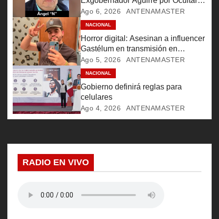
Exgobernador Aguirre por Ocultar
Información Clave
Ago 6, 2026
ANTENAMASTER
d
NACIONAL
e
Horror digital: Asesinan a influencer
Gastélum en transmisión en
e
Culiacán
Ago 5, 2026
ANTENAMASTER
NACIONAL
n
Gobierno definirá reglas para
t
celulares
Ago 4, 2026
ANTENAMASTER
r
a
d
RADIO EN VIVO
a
s