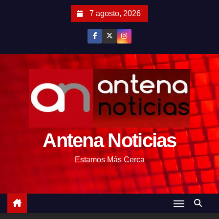
S
7 agosto, 2026
a
l
t
a
r
a
l
c
o
Antena Noticias
n
t
Estamos Más Cerca
e
n
i
d