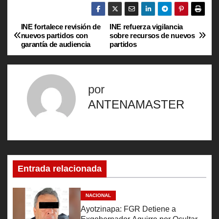
INE fortalece revisión de
INE refuerza vigilancia
N
nuevos partidos con
sobre recursos de nuevos
garantía de audiencia
partidos
a
v
por
e
ANTENAMASTER
g
a
c
Entrada relacionada
i
ó
NACIONAL
Ayotzinapa: FGR Detiene a
n