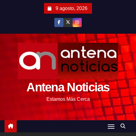
S
9 agosto, 2026
a
l
t
a
r
a
l
c
o
Antena Noticias
n
t
Estamos Más Cerca
e
n
i
d