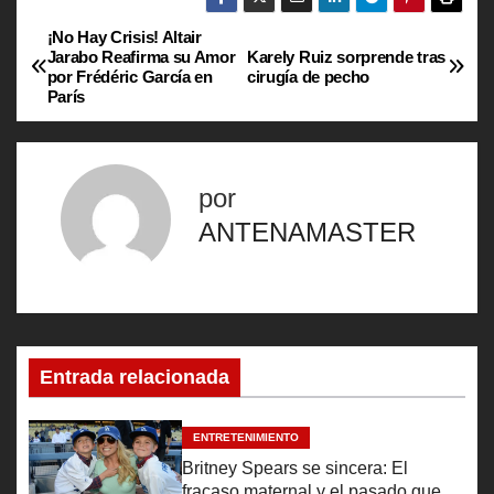
¡No Hay Crisis! Altair
N
Jarabo Reafirma su Amor
Karely Ruiz sorprende tras
por Frédéric García en
cirugía de pecho
a
París
v
e
por
g
ANTENAMASTER
a
c
i
Entrada relacionada
ó
ENTRETENIMIENTO
n
Britney Spears se sincera: El
fracaso maternal y el pasado que la