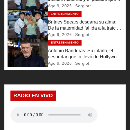
d
persigue
Ago 9, 2026
Sergiotr
e
ENTRETENIMIENTO
Britney Spears desgarra su alma:
e
De la maternidad fallida a la traición
parental
Ago 9, 2026
Sergiotr
n
ENTRETENIMIENTO
Antonio Banderas: Su infarto, el
t
despertar que lo llevó de Hollywood
a Málaga
r
Ago 9, 2026
Sergiotr
a
d
RADIO EN VIVO
a
s