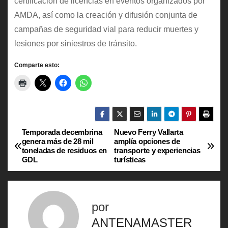
certificación de licencias en eventos organizados por
AMDA, así como la creación y difusión conjunta de
campañas de seguridad vial para reducir muertes y
lesiones por siniestros de tránsito.
Comparte esto:
Temporada decembrina
Nuevo Ferry Vallarta
N
genera más de 28 mil
amplía opciones de
toneladas de residuos en
transporte y experiencias
a
GDL
turísticas
v
e
por
g
ANTENAMASTER