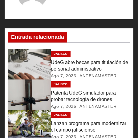
a
c
i
Entrada relacionada
ó
JALISCO
n
UdeG abre becas para titulación de
personal administrativo
d
Ago 7, 2026
ANTENAMASTER
e
JALISCO
Patenta UdeG simulador para
e
probar tecnología de drones
Ago 7, 2026
ANTENAMASTER
n
JALISCO
Lanzan programa para modernizar
t
el campo jalisciense
Ago 7, 2026
ANTENAMASTER