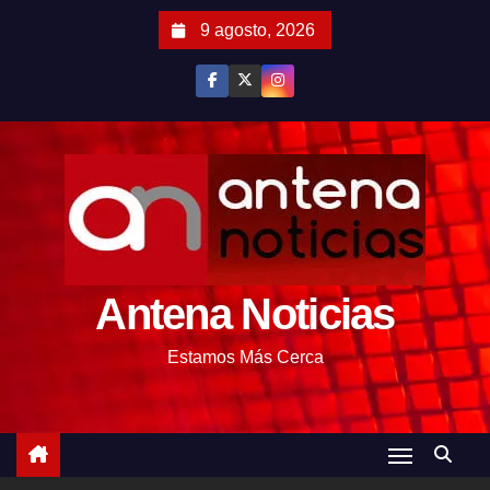
S
9 agosto, 2026
a
l
t
a
r
a
l
c
o
Antena Noticias
n
t
Estamos Más Cerca
e
n
i
d